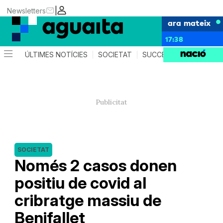
|
Newsletters
ara mateix
17:38
ÚLTIMES NOTÍCIES
SOCIETAT
SUCCESSOS
AGEND
SOCIETAT
Només 2 casos donen
positiu de covid al
cribratge massiu de
Benifallet