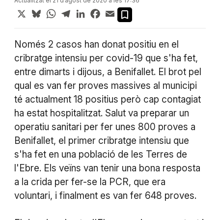
Actualitzat el 21 d’agost de 2020 a les 17:36
X
Bluesky
WhatsApp
Telegram
LinkedIn
Facebook
Email
Només 2 casos han donat positiu en el
cribratge intensiu per covid-19 que s'ha fet,
entre dimarts i dijous, a Benifallet. El brot pel
qual es van fer proves massives al municipi
té actualment 18 positius però cap contagiat
ha estat hospitalitzat. Salut va preparar un
operatiu sanitari per fer unes 800 proves a
Benifallet, el primer cribratge intensiu que
s'ha fet en una població de les Terres de
l'Ebre. Els veïns van tenir una bona resposta
a la crida per fer-se la PCR, que era
voluntari, i finalment es van fer 648 proves.