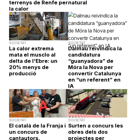
terrenys de Renfe per
natural
la calor
SOCIETAT
SOCIETAT
La calor extrema
Dalmau reivindica la
mata el musclo al
candidatura
delta de l'Ebre: un
“guanyadora” de
20% menys de
Móra la Nova per
producció
convertir Catalunya
en “un referent” en
IA
SOCIETAT
SOCIETAT
El català de la Franja i
Surten a concurs les
un concurs de
obres dels dos
cantautors,
projectes per