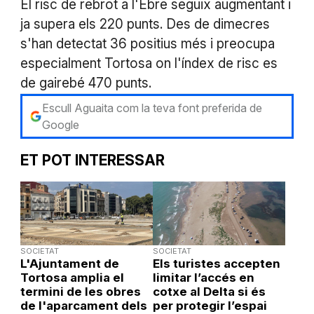
El risc de rebrot a l'Ebre seguix augmentant i
ja supera els 220 punts. Des de dimecres
s'han detectat 36 positius més i preocupa
especialment Tortosa on l'índex de risc es
de gairebé 470 punts.
Escull Aguaita com la teva font preferida de
Google
ET POT INTERESSAR
SOCIETAT
SOCIETAT
L'Ajuntament de
Els turistes accepten
Tortosa amplia el
limitar l’accés en
termini de les obres
cotxe al Delta si és
de l'aparcament dels
per protegir l’espai