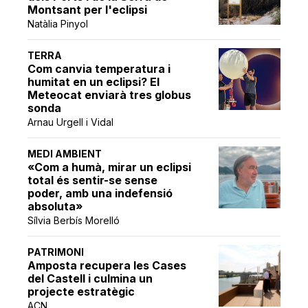
Montsant per l'eclipsi
Natàlia Pinyol
TERRA
Com canvia temperatura i
humitat en un eclipsi? El
Meteocat enviarà tres globus
sonda
Arnau Urgell i Vidal
MEDI AMBIENT
«Com a humà, mirar un eclipsi
total és sentir-se sense
poder, amb una indefensió
absoluta»
Sílvia Berbís Morelló
PATRIMONI
Amposta recupera les Cases
del Castell i culmina un
projecte estratègic
ACN