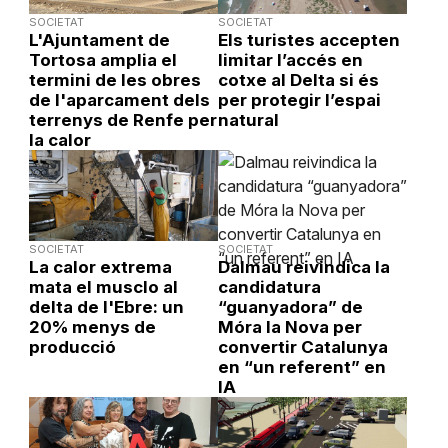
SOCIETAT
SOCIETAT
L'Ajuntament de
Els turistes accepten
Tortosa amplia el
limitar l’accés en
termini de les obres
cotxe al Delta si és
de l'aparcament dels
per protegir l’espai
terrenys de Renfe per
natural
la calor
SOCIETAT
SOCIETAT
La calor extrema
Dalmau reivindica la
mata el musclo al
candidatura
delta de l'Ebre: un
“guanyadora” de
20% menys de
Móra la Nova per
producció
convertir Catalunya
en “un referent” en
IA