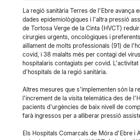
La regió sanitària Terres de l'Ebre avança 
dades epidemiològiques i l'altra pressió assis
de Tortosa Verge de la Cinta (HVCT) reduirà a
cirurgies urgents, oncològiques i preferent
aïllament de molts professionals (91) de l'ho
covid, i 38 malalts més per contagi del viru
hospitalaris contagiats per covid. L'activita
d'hospitals de la regió sanitària.
Altres mesures que s'implementen són la re
l'increment de la visita telemàtica des de l
pacients d'urgències de baix nivell de comp
farà ingressos per a alliberar pressió assist
Els Hospitals Comarcals de Móra d'Ebre i 