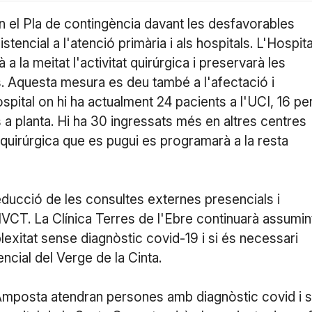
en el Pla de contingència davant les desfavorables
tencial a l'atenció primària i als hospitals. L'Hospita
 la meitat l'activitat quirúrgica i preservarà les
s. Aquesta mesura es deu també a l'afectació i
spital on hi ha actualment 24 pacients a l'UCI, 16 pe
s a planta. Hi ha 30 ingressats més en altres centres
t quirúrgica que es pugui es programarà a la resta
ducció de les consultes externes presencials i
'HVCT. La Clínica Terres de l'Ebre continuarà assumin
lexitat sense diagnòstic covid-19 i si és necessari
encial del Verge de la Cinta.
Amposta atendran persones amb diagnòstic covid i s