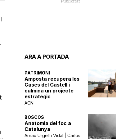
l
r
ARA A PORTADA
PATRIMONI
Amposta recupera les
Cases del Castell i
culmina un projecte
estratègic
t
ACN
BOSCOS
Anatomia del foc a
Catalunya
i
Arnau Urgell i Vidal | Carlos