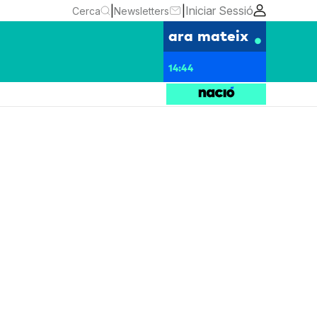
|
|
Iniciar Sessió
Cerca
Newsletters
ara mateix
14:44