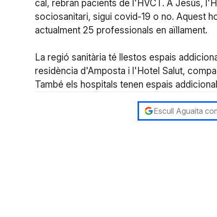
cal, rebran pacients de l'HVCT. A Jesús, l'H
sociosanitari, sigui covid-19 o no. Aquest ho
actualment 25 professionals en aïllament.
La regió sanitària té llestos espais addicion
residència d'Amposta i l'Hotel Salut, compa
També els hospitals tenen espais addicional
Escull Aguaita com