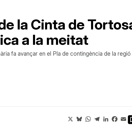
de la Cinta de Tortos
gica a la meitat
imària fa avançar en el Pla de contingència de la regió
X
Bluesky
WhatsApp
Telegram
LinkedIn
Face
Em