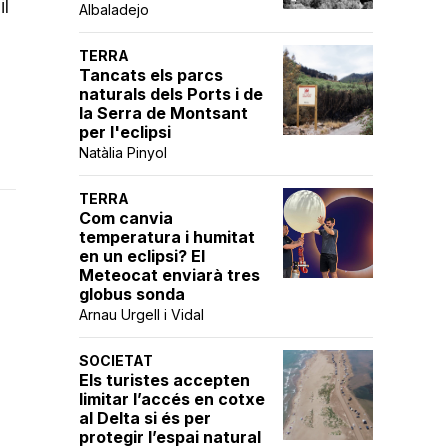
il
Albaladejo
TERRA
Tancats els parcs
naturals dels Ports i de
la Serra de Montsant
per l'eclipsi
Natàlia Pinyol
TERRA
Com canvia
temperatura i humitat
en un eclipsi? El
Meteocat enviarà tres
globus sonda
Arnau Urgell i Vidal
SOCIETAT
Els turistes accepten
limitar l’accés en cotxe
al Delta si és per
protegir l’espai natural