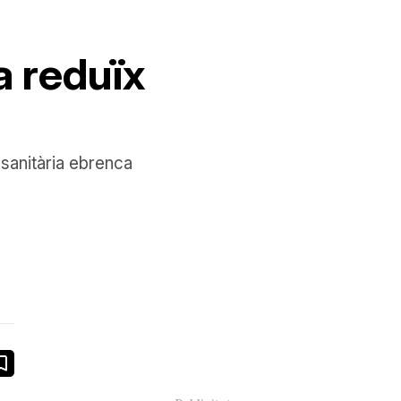
a reduïx
 sanitària ebrenca
book
ail