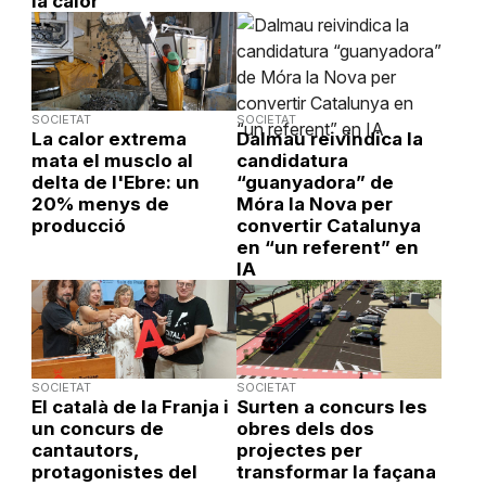
la calor
SOCIETAT
SOCIETAT
La calor extrema
Dalmau reivindica la
mata el musclo al
candidatura
delta de l'Ebre: un
“guanyadora” de
20% menys de
Móra la Nova per
producció
convertir Catalunya
en “un referent” en
IA
SOCIETAT
SOCIETAT
El català de la Franja i
Surten a concurs les
un concurs de
obres dels dos
cantautors,
projectes per
protagonistes del
transformar la façana