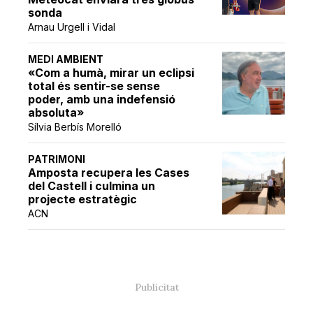
sonda
Arnau Urgell i Vidal
MEDI AMBIENT
«Com a humà, mirar un eclipsi
total és sentir-se sense
poder, amb una indefensió
absoluta»
Sílvia Berbís Morelló
PATRIMONI
Amposta recupera les Cases
del Castell i culmina un
projecte estratègic
ACN