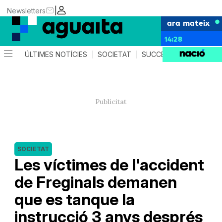
|
Newsletters
ara mateix
14:28
ÚLTIMES NOTÍCIES
SOCIETAT
SUCCESSOS
AGEND
SOCIETAT
Les víctimes de l'accident
de Freginals demanen
que es tanque la
instrucció 3 anys després