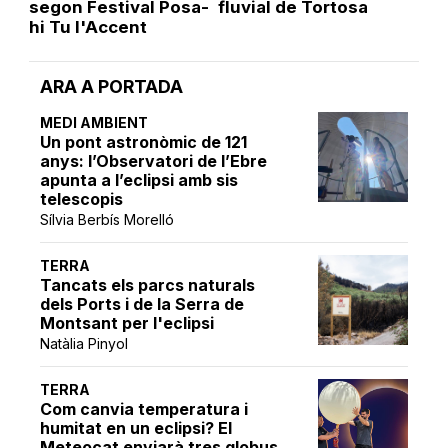
segon Festival Posa-
fluvial de Tortosa
hi Tu l'Accent
ARA A PORTADA
MEDI AMBIENT
Un pont astronòmic de 121
anys: l’Observatori de l’Ebre
apunta a l’eclipsi amb sis
telescopis
Sílvia Berbís Morelló
TERRA
Tancats els parcs naturals
dels Ports i de la Serra de
Montsant per l'eclipsi
Natàlia Pinyol
TERRA
Com canvia temperatura i
humitat en un eclipsi? El
Meteocat enviarà tres globus