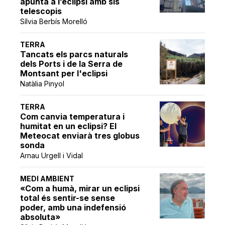
apunta a l’eclipsi amb sis
telescopis
Sílvia Berbís Morelló
TERRA
Tancats els parcs naturals
dels Ports i de la Serra de
Montsant per l'eclipsi
Natàlia Pinyol
TERRA
Com canvia temperatura i
humitat en un eclipsi? El
Meteocat enviarà tres globus
sonda
Arnau Urgell i Vidal
MEDI AMBIENT
«Com a humà, mirar un eclipsi
total és sentir-se sense
poder, amb una indefensió
absoluta»