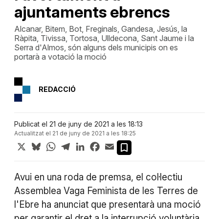
ajuntaments ebrencs
Alcanar, Bitem, Bot, Freginals, Gandesa, Jesús, la
Ràpita, Tivissa, Tortosa, Ulldecona, Sant Jaume i la
Serra d'Almos, són alguns dels municipis on es
portarà a votació la moció
REDACCIÓ
Publicat el 21 de juny de 2021 a les 18:13
Actualitzat el 21 de juny de 2021 a les 18:25
X
Bluesky
WhatsApp
Telegram
LinkedIn
Facebook
Email
Avui en una roda de premsa, el col·lectiu
Assemblea Vaga Feminista de les Terres de
l'Ebre ha anunciat que presentarà una moció
per garantir el dret a la interrupció voluntària