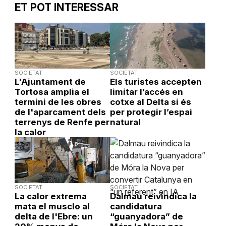
ET POT INTERESSAR
SOCIETAT
SOCIETAT
L'Ajuntament de
Els turistes accepten
Tortosa amplia el
limitar l’accés en
termini de les obres
cotxe al Delta si és
de l'aparcament dels
per protegir l’espai
terrenys de Renfe per
natural
la calor
SOCIETAT
SOCIETAT
La calor extrema
Dalmau reivindica la
mata el musclo al
candidatura
delta de l'Ebre: un
“guanyadora” de