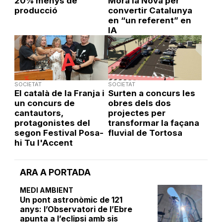
20% menys de
Móra la Nova per
producció
convertir Catalunya
en “un referent” en
IA
SOCIETAT
SOCIETAT
El català de la Franja i
Surten a concurs les
un concurs de
obres dels dos
cantautors,
projectes per
protagonistes del
transformar la façana
segon Festival Posa-
fluvial de Tortosa
hi Tu l'Accent
ARA A PORTADA
MEDI AMBIENT
Un pont astronòmic de 121
anys: l’Observatori de l’Ebre
apunta a l’eclipsi amb sis