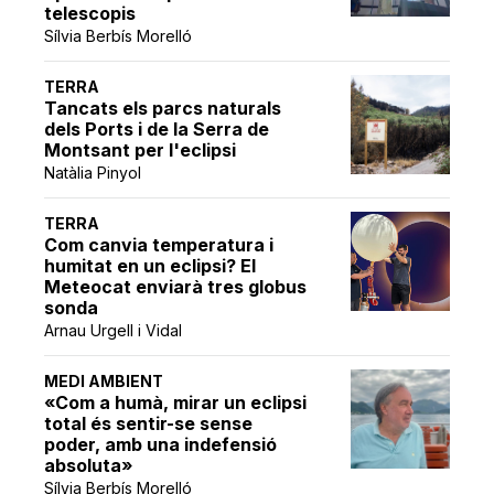
telescopis
Sílvia Berbís Morelló
TERRA
Tancats els parcs naturals
dels Ports i de la Serra de
Montsant per l'eclipsi
Natàlia Pinyol
TERRA
Com canvia temperatura i
humitat en un eclipsi? El
Meteocat enviarà tres globus
sonda
Arnau Urgell i Vidal
MEDI AMBIENT
«Com a humà, mirar un eclipsi
total és sentir-se sense
poder, amb una indefensió
absoluta»
Sílvia Berbís Morelló