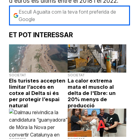
d'euros els últims entre el 2018 i el 2022.
Escull Aguaita com la teva font preferida de
Google
ET POT INTERESSAR
SOCIETAT
SOCIETAT
Els turistes accepten
La calor extrema
limitar l’accés en
mata el musclo al
cotxe al Delta si és
delta de l'Ebre: un
per protegir l’espai
20% menys de
natural
producció