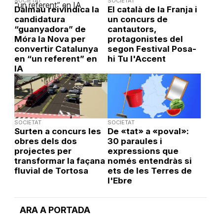
SOCIETAT
SOCIETAT
Dalmau reivindica la
El català de la Franja i
candidatura
un concurs de
“guanyadora” de
cantautors,
Móra la Nova per
protagonistes del
convertir Catalunya
segon Festival Posa-
en “un referent” en
hi Tu l'Accent
IA
SOCIETAT
SOCIETAT
Surten a concurs les
De «tat» a «poval»:
obres dels dos
30 paraules i
projectes per
expressions que
transformar la façana
només entendràs si
fluvial de Tortosa
ets de les Terres de
l'Ebre
ARA A PORTADA