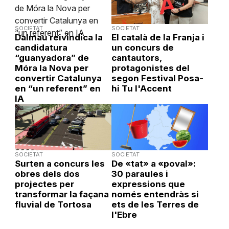
SOCIETAT
SOCIETAT
Dalmau reivindica la
El català de la Franja i
candidatura
un concurs de
“guanyadora” de
cantautors,
Móra la Nova per
protagonistes del
convertir Catalunya
segon Festival Posa-
en “un referent” en
hi Tu l'Accent
IA
SOCIETAT
SOCIETAT
Surten a concurs les
De «tat» a «poval»:
obres dels dos
30 paraules i
projectes per
expressions que
transformar la façana
només entendràs si
fluvial de Tortosa
ets de les Terres de
l'Ebre