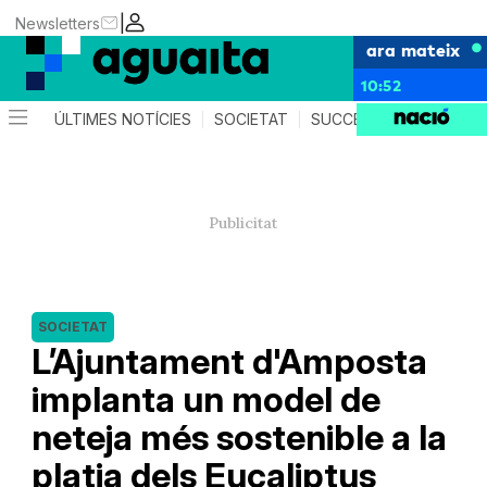
|
Newsletters
ara mateix
10:52
ÚLTIMES NOTÍCIES
SOCIETAT
SUCCESSOS
AGEND
SOCIETAT
L’Ajuntament d'Amposta
implanta un model de
neteja més sostenible a la
platja dels Eucaliptus