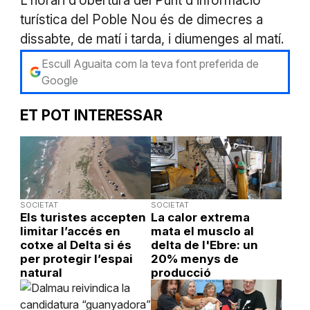
L’horari d’obertura del Punt d’informació
turística del Poble Nou és de dimecres a
dissabte, de matí i tarda, i diumenges al matí.
Escull Aguaita com la teva font preferida de
Google
ET POT INTERESSAR
SOCIETAT
SOCIETAT
Els turistes accepten
La calor extrema
limitar l’accés en
mata el musclo al
cotxe al Delta si és
delta de l'Ebre: un
per protegir l’espai
20% menys de
natural
producció