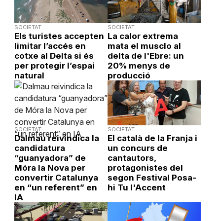
SOCIETAT
SOCIETAT
Els turistes accepten
La calor extrema
limitar l’accés en
mata el musclo al
cotxe al Delta si és
delta de l'Ebre: un
per protegir l’espai
20% menys de
natural
producció
SOCIETAT
SOCIETAT
Dalmau reivindica la
El català de la Franja i
candidatura
un concurs de
“guanyadora” de
cantautors,
Móra la Nova per
protagonistes del
convertir Catalunya
segon Festival Posa-
en “un referent” en
hi Tu l'Accent
IA