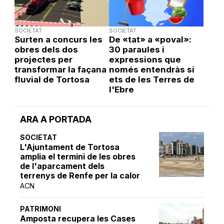
SOCIETAT
SOCIETAT
Surten a concurs les
De «tat» a «poval»:
obres dels dos
30 paraules i
projectes per
expressions que
transformar la façana
només entendràs si
fluvial de Tortosa
ets de les Terres de
l'Ebre
ARA A PORTADA
SOCIETAT
L'Ajuntament de Tortosa
amplia el termini de les obres
de l'aparcament dels
terrenys de Renfe per la calor
ACN
PATRIMONI
Amposta recupera les Cases