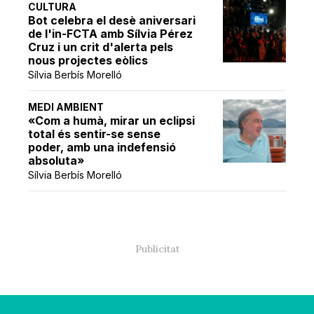
CULTURA
Bot celebra el desè aniversari
de l'in-FCTA amb Sílvia Pérez
Cruz i un crit d'alerta pels
nous projectes eòlics
Sílvia Berbís Morelló
MEDI AMBIENT
«Com a humà, mirar un eclipsi
total és sentir-se sense
poder, amb una indefensió
absoluta»
Sílvia Berbís Morelló