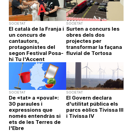
SOCIETAT
SOCIETAT
El català de la Franja i
Surten a concurs les
un concurs de
obres dels dos
cantautors,
projectes per
protagonistes del
transformar la façana
segon Festival Posa-
fluvial de Tortosa
hi Tu l'Accent
SOCIETAT
SOCIETAT
De «tat» a «poval»:
El Govern declara
30 paraules i
d'utilitat pública els
expressions que
parcs eòlics Tivissa III
només entendràs si
i Tivissa IV
ets de les Terres de
l'Ebre