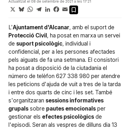
Actualitzat el 08 de setembre de 2021 a les 17:21
X
Bluesky
WhatsApp
Telegram
LinkedIn
Facebook
Email
L'
Ajuntament d'Alcanar
, amb el suport de
Protecció Civil
, ha posat en marxa un servei
de
suport psicològic
, individual i
confidencial, per a les persones afectades
pels aiguats de fa una setmana. El consistori
ha posat a disposició de la ciutadania el
número de telèfon 627 338 980 per atendre
les peticions d'ajuda de vuit a tres de la tarda
i entre dos quarts de cinc i les set. També
s'organitzaran
sessions informatives
grupals
sobre
pautes emocionals
per
gestionar els
efectes psicològics
de
l'episodi. Seran als vespres de dilluns dia 13