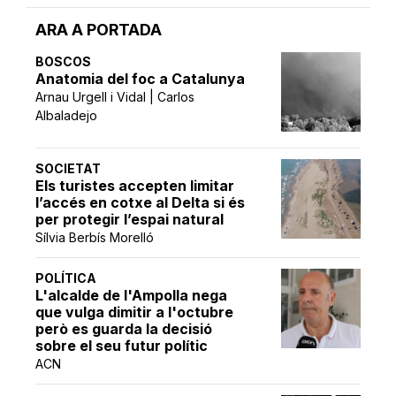
ARA A PORTADA
BOSCOS
Anatomia del foc a Catalunya
Arnau Urgell i Vidal | Carlos
Albaladejo
SOCIETAT
Els turistes accepten limitar
l’accés en cotxe al Delta si és
per protegir l’espai natural
Sílvia Berbís Morelló
POLÍTICA
L'alcalde de l'Ampolla nega
que vulga dimitir a l'octubre
però es guarda la decisió
sobre el seu futur polític
ACN