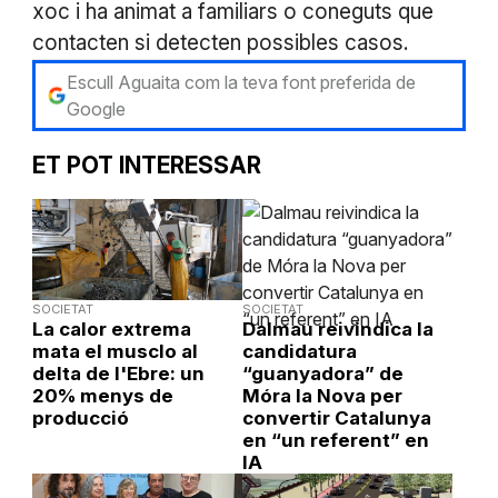
xoc i ha animat a familiars o coneguts que
contacten si detecten possibles casos.
Escull Aguaita com la teva font preferida de
Google
ET POT INTERESSAR
SOCIETAT
SOCIETAT
La calor extrema
Dalmau reivindica la
mata el musclo al
candidatura
delta de l'Ebre: un
“guanyadora” de
20% menys de
Móra la Nova per
producció
convertir Catalunya
en “un referent” en
IA