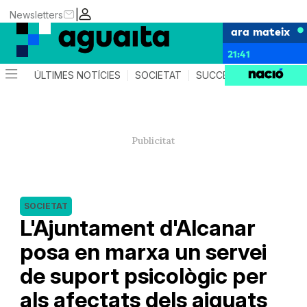
|
Newsletters
ara mateix
21:41
ÚLTIMES NOTÍCIES
SOCIETAT
SUCCESSOS
AGEND
SOCIETAT
L'Ajuntament d'Alcanar
posa en marxa un servei
de suport psicològic per
als afectats dels aiguats