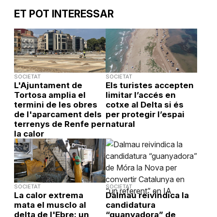
ET POT INTERESSAR
SOCIETAT
SOCIETAT
L'Ajuntament de
Els turistes accepten
Tortosa amplia el
limitar l’accés en
termini de les obres
cotxe al Delta si és
de l'aparcament dels
per protegir l’espai
terrenys de Renfe per
natural
la calor
SOCIETAT
SOCIETAT
La calor extrema
Dalmau reivindica la
mata el musclo al
candidatura
delta de l'Ebre: un
“guanyadora” de