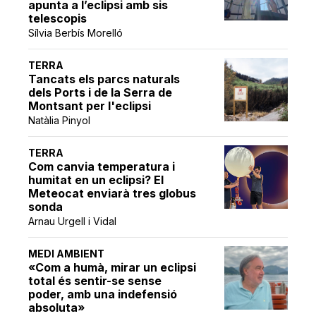
apunta a l’eclipsi amb sis
telescopis
Sílvia Berbís Morelló
TERRA
Tancats els parcs naturals
dels Ports i de la Serra de
Montsant per l'eclipsi
Natàlia Pinyol
TERRA
Com canvia temperatura i
humitat en un eclipsi? El
Meteocat enviarà tres globus
sonda
Arnau Urgell i Vidal
MEDI AMBIENT
«Com a humà, mirar un eclipsi
total és sentir-se sense
poder, amb una indefensió
absoluta»