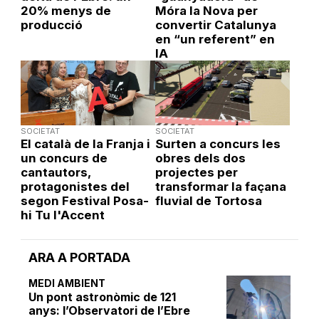
20% menys de
Móra la Nova per
producció
convertir Catalunya
en “un referent” en
IA
SOCIETAT
SOCIETAT
El català de la Franja i
Surten a concurs les
un concurs de
obres dels dos
cantautors,
projectes per
protagonistes del
transformar la façana
segon Festival Posa-
fluvial de Tortosa
hi Tu l'Accent
ARA A PORTADA
MEDI AMBIENT
Un pont astronòmic de 121
anys: l’Observatori de l’Ebre