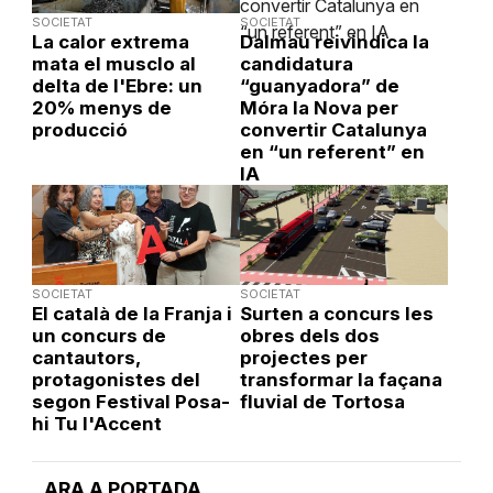
SOCIETAT
SOCIETAT
La calor extrema
Dalmau reivindica la
mata el musclo al
candidatura
delta de l'Ebre: un
“guanyadora” de
20% menys de
Móra la Nova per
producció
convertir Catalunya
en “un referent” en
IA
SOCIETAT
SOCIETAT
El català de la Franja i
Surten a concurs les
un concurs de
obres dels dos
cantautors,
projectes per
protagonistes del
transformar la façana
segon Festival Posa-
fluvial de Tortosa
hi Tu l'Accent
ARA A PORTADA