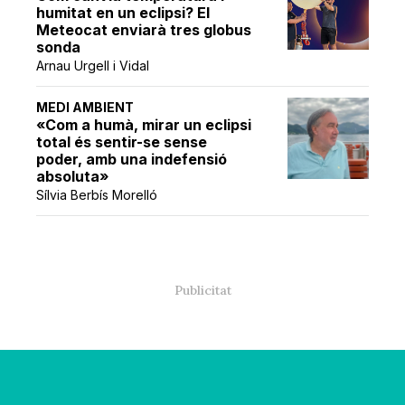
humitat en un eclipsi? El
Meteocat enviarà tres globus
sonda
Arnau Urgell i Vidal
MEDI AMBIENT
«Com a humà, mirar un eclipsi
total és sentir-se sense
poder, amb una indefensió
absoluta»
Sílvia Berbís Morelló