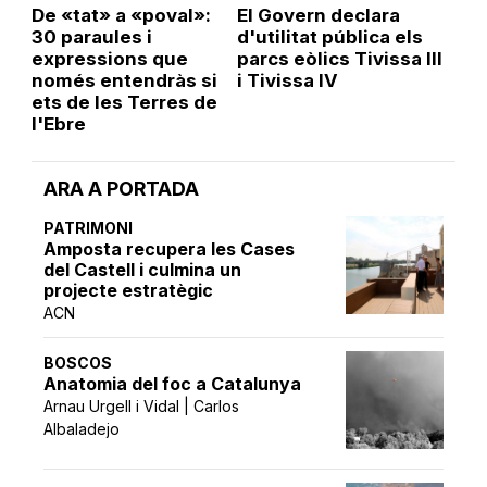
De «tat» a «poval»:
El Govern declara
30 paraules i
d'utilitat pública els
expressions que
parcs eòlics Tivissa III
només entendràs si
i Tivissa IV
ets de les Terres de
l'Ebre
ARA A PORTADA
PATRIMONI
Amposta recupera les Cases
del Castell i culmina un
projecte estratègic
ACN
BOSCOS
Anatomia del foc a Catalunya
Arnau Urgell i Vidal | Carlos
Albaladejo