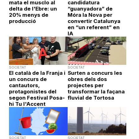
mata el musclo al
candidatura
delta de l'Ebre: un
“guanyadora” de
20% menys de
Móra la Nova per
producció
convertir Catalunya
en “un referent” en
IA
SOCIETAT
SOCIETAT
El català de la Franja i
Surten a concurs les
un concurs de
obres dels dos
cantautors,
projectes per
protagonistes del
transformar la façana
segon Festival Posa-
fluvial de Tortosa
hi Tu l'Accent
SOCIETAT
SOCIETAT