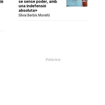
de
se sense poder, amb
una indefensió
absoluta»
Sílvia Berbís Morelló