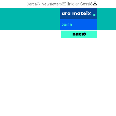
|
|
Iniciar Sessió
Cerca
Newsletters
ara mateix
20:58