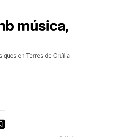
mb música,
úsiques en Terres de Cruïlla
book
ail