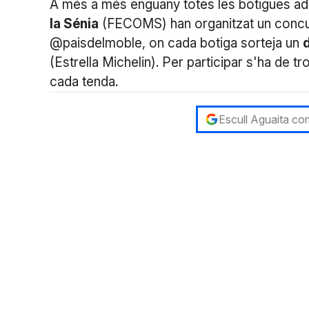
A més a més enguany totes les botigues ad
la Sénia
(FECOMS) han organitzat un concur
@paisdelmoble, on cada botiga sorteja un
d
(Estrella Michelin). Per participar s'ha de t
cada tenda.
Escull Aguaita com