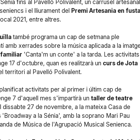
énia fins al Pavelló Polivalent, un carrusel artesana
seniencs i el lliurament del
Premi Artesania en fust
ocal 2021, entre altres.
uïlla
també programa un cap de setmana ple
tí amb xerrades sobre la música aplicada a la imatge
 familiar
'Canta'm un conte' a la tarda. Les activitats
nge 17 d'octubre, quan es realitzarà un
curs de Jota
l territori al Pavelló Polivalent.
lanificat activitats per al primer i últim cap de
nge 7 d'aquell mes s'impartirà un
taller de teatre
 el dissabte 27 de novembre, a la mateixa Casa de
s
'Broadway a la Sénia', amb la soprano Mari Pau
 Banda de Música de l'Agrupació Musical Senienca.