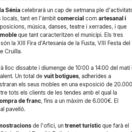
la Sénia
celebrarà un cap de setmana ple d'activitat
 locals, tant en l'àmbit
comercial
com
artesanal i
osicions, música, danses, teatre i xerrades, i que
e moble
que tant caracteritzen el municipi. Els tres
 la XIII Fira d'Artesania de la Fusta, VIII Festa del
 Cruïlla.
rà lloc dissabte i diumenge de 10:00 a 14:00 del matí 
alent. Un total de
vuit botigues
, adherides a
ostraran els seus mobles en una exposició de 20.00
re tots els clients de les tendes amb el qual la
compra de franc
, fins a un màxim de 6.000€. El
 al pavelló.
mostracions
de l'ofici, un
trenet turístic
que farà el