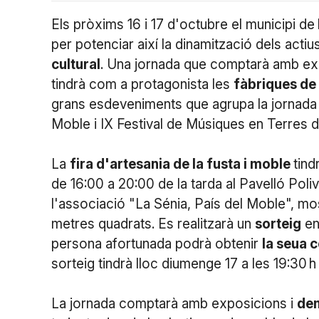
Els pròxims 16 i 17 d'octubre el municipi de
per potenciar així la dinamització dels actius
cultural
. Una jornada que comptarà amb exp
tindrà com a protagonista les
fàbriques d
grans esdeveniments que agrupa la jornada són
Moble i IX Festival de Músiques en Terres de
La
fira d'artesania de la fusta i moble
tind
de 16:00 a 20:00 de la tarda al Pavelló Poliv
l'associació "La Sénia, País del Moble", m
metres quadrats. Es realitzarà un
sorteig
ent
persona afortunada podrà obtenir
la seua 
sorteig tindrà lloc diumenge 17 a les 19:30 h
La jornada comptarà amb exposicions i
de