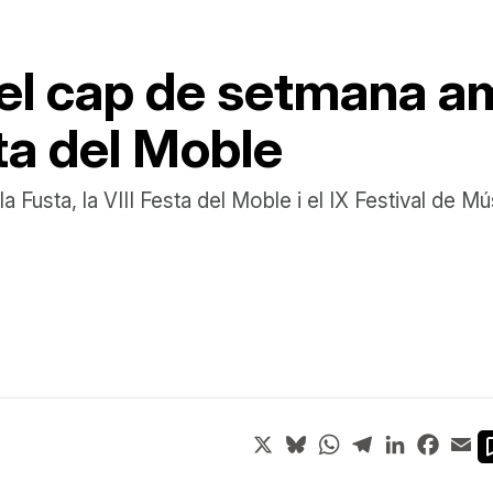
 el cap de setmana a
sta del Moble
la Fusta, la VIII Festa del Moble i el IX Festival de M
X
Bluesky
WhatsApp
Telegram
LinkedIn
Face
Em