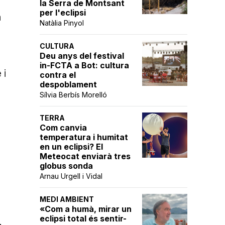
l
la Serra de Montsant
per l'eclipsi
a
Natàlia Pinyol
CULTURA
Deu anys del festival
in-FCTA a Bot: cultura
 i
contra el
despoblament
Sílvia Berbís Morelló
TERRA
Com canvia
temperatura i humitat
en un eclipsi? El
Meteocat enviarà tres
globus sonda
Arnau Urgell i Vidal
MEDI AMBIENT
«Com a humà, mirar un
eclipsi total és sentir-