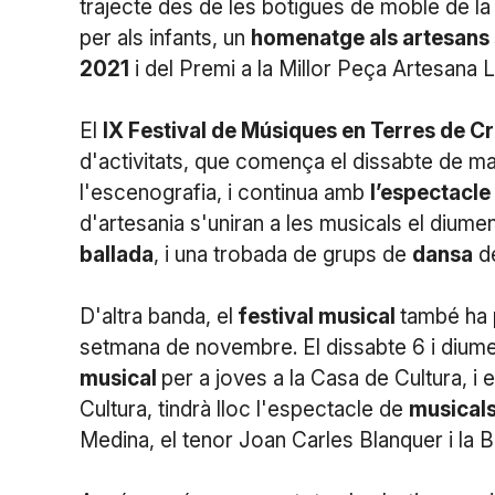
trajecte des de les botigues de moble de la S
per als infants, un
homenatge als artesans
2021
i del Premi a la Millor Peça Artesana L
El
IX Festival de Músiques en Terres de Cr
d'activitats, que comença el dissabte de ma
l'escenografia, i continua amb
l’espectacle
d'artesania s'uniran a les musicals el diume
ballada
, i una trobada de grups de
dansa
de
D'altra banda, el
festival musical
també ha p
setmana de novembre. El dissabte 6 i diume
musical
per a joves a la Casa de Cultura, i
Cultura, tindrà lloc l'espectacle de
musical
Medina, el tenor Joan Carles Blanquer i la