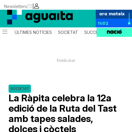
|
Newsletters
ara mateix
11:02
ÚLTIMES NOTÍCIES
SOCIETAT
SUCCESSOS
AGEND
SOCIETAT
La Ràpita celebra la 12a
edició de la Ruta del Tast
amb tapes salades,
dolces i còctels