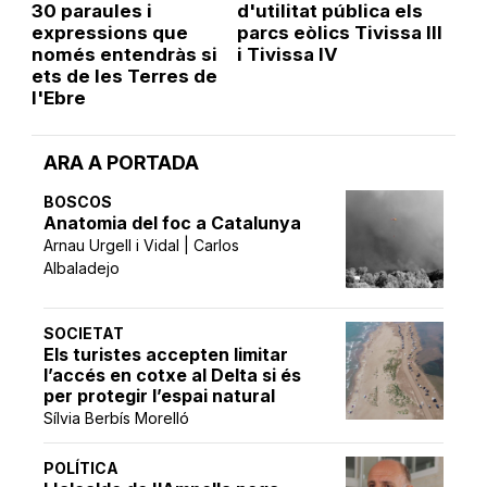
30 paraules i
d'utilitat pública els
expressions que
parcs eòlics Tivissa III
només entendràs si
i Tivissa IV
ets de les Terres de
l'Ebre
ARA A PORTADA
BOSCOS
Anatomia del foc a Catalunya
Arnau Urgell i Vidal | Carlos
Albaladejo
SOCIETAT
Els turistes accepten limitar
l’accés en cotxe al Delta si és
per protegir l’espai natural
Sílvia Berbís Morelló
POLÍTICA