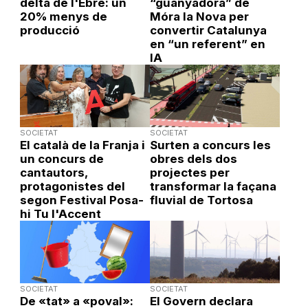
delta de l'Ebre: un
“guanyadora” de
20% menys de
Móra la Nova per
producció
convertir Catalunya
en “un referent” en
IA
SOCIETAT
SOCIETAT
El català de la Franja i
Surten a concurs les
un concurs de
obres dels dos
cantautors,
projectes per
protagonistes del
transformar la façana
segon Festival Posa-
fluvial de Tortosa
hi Tu l'Accent
SOCIETAT
SOCIETAT
De «tat» a «poval»:
El Govern declara