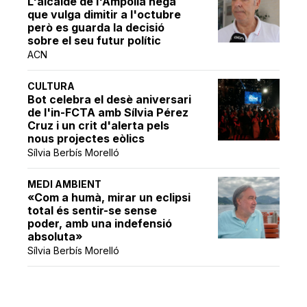
L'alcalde de l'Ampolla nega
que vulga dimitir a l'octubre
però es guarda la decisió
sobre el seu futur polític
ACN
CULTURA
Bot celebra el desè aniversari
de l'in-FCTA amb Sílvia Pérez
Cruz i un crit d'alerta pels
nous projectes eòlics
Sílvia Berbís Morelló
MEDI AMBIENT
«Com a humà, mirar un eclipsi
total és sentir-se sense
poder, amb una indefensió
absoluta»
Sílvia Berbís Morelló