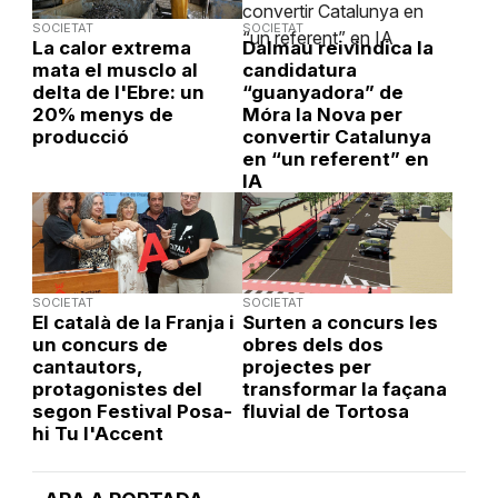
SOCIETAT
SOCIETAT
La calor extrema
Dalmau reivindica la
mata el musclo al
candidatura
delta de l'Ebre: un
“guanyadora” de
20% menys de
Móra la Nova per
producció
convertir Catalunya
en “un referent” en
IA
SOCIETAT
SOCIETAT
El català de la Franja i
Surten a concurs les
un concurs de
obres dels dos
cantautors,
projectes per
protagonistes del
transformar la façana
segon Festival Posa-
fluvial de Tortosa
hi Tu l'Accent