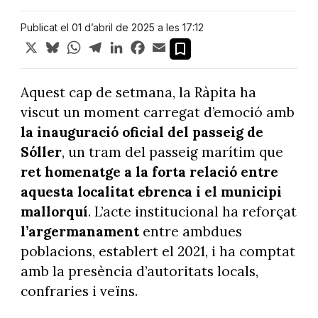
Publicat el 01 d’abril de 2025 a les 17:12
X
Bluesky
WhatsApp
Telegram
LinkedIn
Facebook
Email
Aquest cap de setmana, la Ràpita ha
viscut un moment carregat d’emoció amb
la inauguració oficial del passeig de
Sóller
, un tram del passeig marítim que
ret homenatge a la forta relació entre
aquesta localitat ebrenca i el municipi
mallorquí
. L’acte institucional ha reforçat
l’argermanament
entre ambdues
poblacions, establert el 2021, i ha comptat
amb la presència d’autoritats locals,
confraries i veïns.