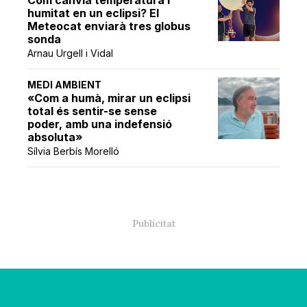
Com canvia temperatura i
humitat en un eclipsi? El
Meteocat enviarà tres globus
sonda
Arnau Urgell i Vidal
MEDI AMBIENT
«Com a humà, mirar un eclipsi
total és sentir-se sense
poder, amb una indefensió
absoluta»
Sílvia Berbís Morelló