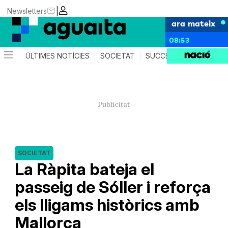
|
Newsletters
ara mateix
08:53
ÚLTIMES NOTÍCIES
SOCIETAT
SUCCESSOS
AGEND
SOCIETAT
La Ràpita bateja el
passeig de Sóller i reforça
els lligams històrics amb
Mallorca