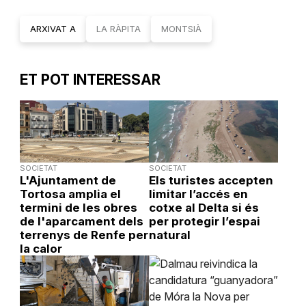
ARXIVAT A
LA RÀPITA
MONTSIÀ
ET POT INTERESSAR
SOCIETAT
SOCIETAT
L'Ajuntament de
Els turistes accepten
Tortosa amplia el
limitar l’accés en
termini de les obres
cotxe al Delta si és
de l'aparcament dels
per protegir l’espai
terrenys de Renfe per
natural
la calor