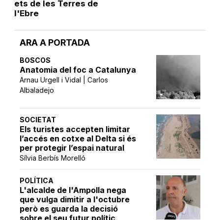
ets de les Terres de
l'Ebre
ARA A PORTADA
BOSCOS
Anatomia del foc a Catalunya
Arnau Urgell i Vidal | Carlos
Albaladejo
SOCIETAT
Els turistes accepten limitar
l’accés en cotxe al Delta si és
per protegir l’espai natural
Sílvia Berbís Morelló
POLÍTICA
L'alcalde de l'Ampolla nega
que vulga dimitir a l'octubre
però es guarda la decisió
sobre el seu futur polític