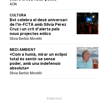
ACN
CULTURA
Bot celebra el desè aniversari
de l'in-FCTA amb Sílvia Pérez
Cruz i un crit d'alerta pels
nous projectes eòlics
Sílvia Berbís Morelló
MEDI AMBIENT
«Com a humà, mirar un eclipsi
total és sentir-se sense
poder, amb una indefensió
absoluta»
Sílvia Berbís Morelló