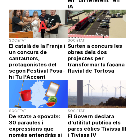
en “un referent” en
IA
SOCIETAT
SOCIETAT
El català de la Franja i
Surten a concurs les
un concurs de
obres dels dos
cantautors,
projectes per
protagonistes del
transformar la façana
segon Festival Posa-
fluvial de Tortosa
hi Tu l'Accent
SOCIETAT
SOCIETAT
De «tat» a «poval»:
El Govern declara
30 paraules i
d'utilitat pública els
expressions que
parcs eòlics Tivissa III
només entendràs si
i Tivissa IV