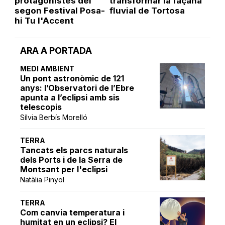
protagonistes del
transformar la façana
segon Festival Posa-
fluvial de Tortosa
hi Tu l'Accent
ARA A PORTADA
MEDI AMBIENT
Un pont astronòmic de 121
anys: l’Observatori de l’Ebre
apunta a l’eclipsi amb sis
telescopis
Sílvia Berbís Morelló
TERRA
Tancats els parcs naturals
dels Ports i de la Serra de
Montsant per l'eclipsi
Natàlia Pinyol
TERRA
Com canvia temperatura i
humitat en un eclipsi? El