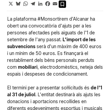
X
Bluesky
WhatsApp
Telegram
LinkedIn
Facebook
Email
La plataforma #Monsortirem d'Alcanar ha
obert una convocatòria d'ajuts per a les
persones afectades pels aiguats de l'1 de
setembre de l'any passat.
L'import de les
subvencions
serà d'un màxim de 400 euros
i un mínim de 50 euros. Es finançarà el
restabliment dels béns personals perduts
com
mobiliari
, electrodomèstics, neteja dels
espais i despeses de condicionament.
El termini per a presentar sol·licituds és
de l'1
al 31 de juliol
. L'entitat destinarà als ajuts les
donacions i aportacions recollides en
diferents esdeveniments esportius i musicals