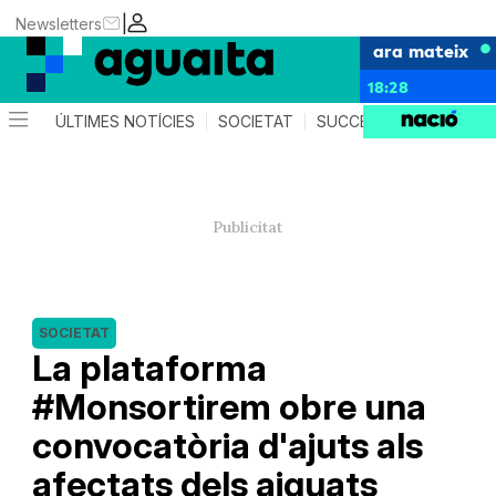
|
Newsletters
ara mateix
18:28
ÚLTIMES NOTÍCIES
SOCIETAT
SUCCESSOS
AGEND
SOCIETAT
La plataforma
#Monsortirem obre una
convocatòria d'ajuts als
afectats dels aiguats