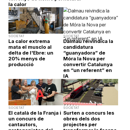
la calor
SOCIETAT
SOCIETAT
La calor extrema
Dalmau reivindica la
mata el musclo al
candidatura
delta de l'Ebre: un
“guanyadora” de
20% menys de
Móra la Nova per
producció
convertir Catalunya
en “un referent” en
IA
SOCIETAT
SOCIETAT
El català de la Franja i
Surten a concurs les
un concurs de
obres dels dos
cantautors,
projectes per