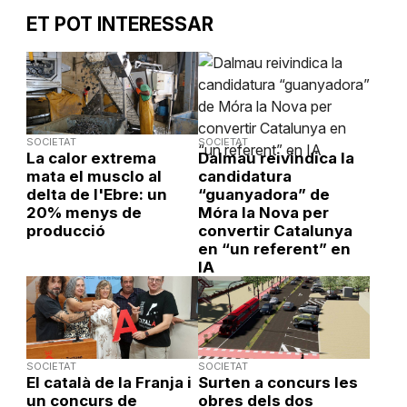
ET POT INTERESSAR
SOCIETAT
SOCIETAT
La calor extrema
Dalmau reivindica la
mata el musclo al
candidatura
delta de l'Ebre: un
“guanyadora” de
20% menys de
Móra la Nova per
producció
convertir Catalunya
en “un referent” en
IA
SOCIETAT
SOCIETAT
El català de la Franja i
Surten a concurs les
un concurs de
obres dels dos