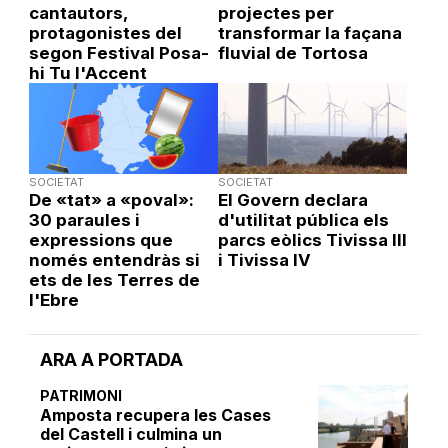
cantautors,
projectes per
protagonistes del
transformar la façana
segon Festival Posa-
fluvial de Tortosa
hi Tu l'Accent
SOCIETAT
SOCIETAT
De «tat» a «poval»:
El Govern declara
30 paraules i
d'utilitat pública els
expressions que
parcs eòlics Tivissa III
només entendràs si
i Tivissa IV
ets de les Terres de
l'Ebre
ARA A PORTADA
PATRIMONI
Amposta recupera les Cases
del Castell i culmina un