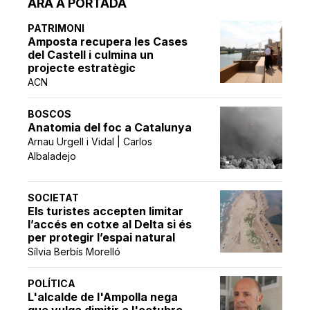
ARA A PORTADA
PATRIMONI
Amposta recupera les Cases
del Castell i culmina un
projecte estratègic
ACN
BOSCOS
Anatomia del foc a Catalunya
Arnau Urgell i Vidal | Carlos
Albaladejo
SOCIETAT
Els turistes accepten limitar
l’accés en cotxe al Delta si és
per protegir l’espai natural
Sílvia Berbís Morelló
POLÍTICA
L'alcalde de l'Ampolla nega
que vulga dimitir a l'octubre