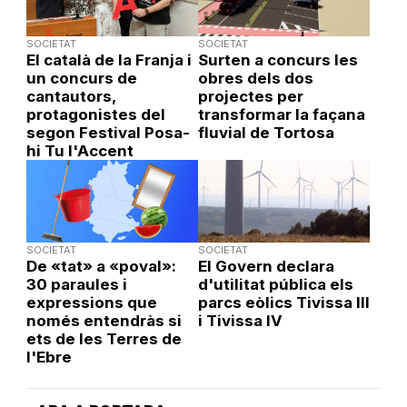
SOCIETAT
SOCIETAT
El català de la Franja i
Surten a concurs les
un concurs de
obres dels dos
cantautors,
projectes per
protagonistes del
transformar la façana
segon Festival Posa-
fluvial de Tortosa
hi Tu l'Accent
SOCIETAT
SOCIETAT
De «tat» a «poval»:
El Govern declara
30 paraules i
d'utilitat pública els
expressions que
parcs eòlics Tivissa III
només entendràs si
i Tivissa IV
ets de les Terres de
l'Ebre