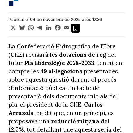
Publicat el 04 de novembre de 2025 a les 12:36
X
Bluesky
WhatsApp
Telegram
LinkedIn
Facebook
Email
La Confederació Hidrogràfica de l’Ebre
(
CHE
) revisarà les
dotacions de reg
del
futur
Pla Hidrològic 2028-2033
, tenint en
compte les
49 al·legacions
presentades
sobre aquesta qüestió durant el procés
d’informació pública. En l’acte de
presentació dels documents inicials del
pla, el president de la CHE,
Carlos
Arrazola
, ha dit que, en un principi, es
proposava una
reducció mitjana del
12,5%
, tot detallant que aquesta seria del