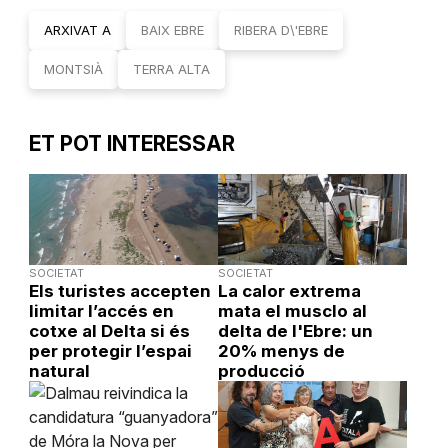
ARXIVAT A
BAIX EBRE
RIBERA D\'EBRE
MONTSIÀ
TERRA ALTA
ET POT INTERESSAR
SOCIETAT
SOCIETAT
Els turistes accepten
La calor extrema
limitar l’accés en
mata el musclo al
cotxe al Delta si és
delta de l'Ebre: un
per protegir l’espai
20% menys de
natural
producció