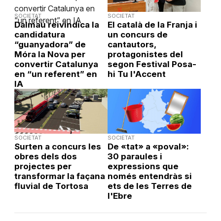
SOCIETAT
SOCIETAT
Dalmau reivindica la
El català de la Franja i
candidatura
un concurs de
“guanyadora” de
cantautors,
Móra la Nova per
protagonistes del
convertir Catalunya
segon Festival Posa-
en “un referent” en
hi Tu l'Accent
IA
SOCIETAT
SOCIETAT
Surten a concurs les
De «tat» a «poval»:
obres dels dos
30 paraules i
projectes per
expressions que
transformar la façana
només entendràs si
fluvial de Tortosa
ets de les Terres de
l'Ebre