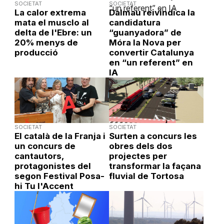
SOCIETAT
SOCIETAT
La calor extrema
Dalmau reivindica la
mata el musclo al
candidatura
delta de l'Ebre: un
“guanyadora” de
20% menys de
Móra la Nova per
producció
convertir Catalunya
en “un referent” en
IA
SOCIETAT
SOCIETAT
El català de la Franja i
Surten a concurs les
un concurs de
obres dels dos
cantautors,
projectes per
protagonistes del
transformar la façana
segon Festival Posa-
fluvial de Tortosa
hi Tu l'Accent