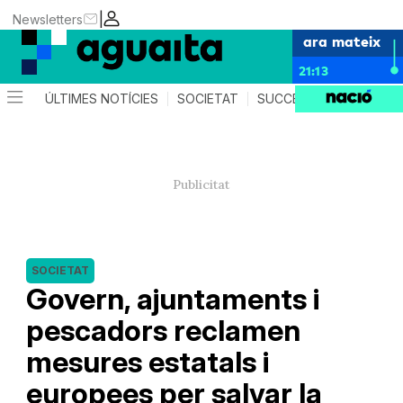
|
Newsletters
ara mateix
21:13
ÚLTIMES NOTÍCIES
SOCIETAT
SUCCESSOS
AGEND
SOCIETAT
Govern, ajuntaments i
pescadors reclamen
mesures estatals i
europees per salvar la