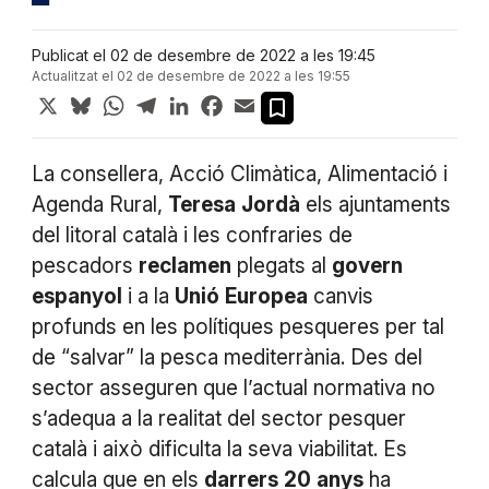
Publicat el 02 de desembre de 2022 a les 19:45
Actualitzat el 02 de desembre de 2022 a les 19:55
X
Bluesky
WhatsApp
Telegram
LinkedIn
Facebook
Email
La consellera, Acció Climàtica, Alimentació i
Agenda Rural,
Teresa
Jordà
els ajuntaments
del litoral català i les confraries de
pescadors
reclamen
plegats al
govern
espanyol
i a la
Unió
Europea
canvis
profunds en les polítiques pesqueres per tal
de “salvar” la pesca mediterrània. Des del
sector asseguren que l’actual normativa no
s’adequa a la realitat del sector pesquer
català i això dificulta la seva viabilitat. Es
calcula que en els
darrers
20
anys
ha