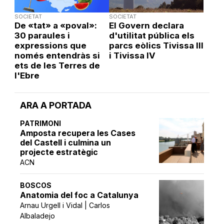
SOCIETAT
SOCIETAT
De «tat» a «poval»:
El Govern declara
30 paraules i
d'utilitat pública els
expressions que
parcs eòlics Tivissa III
només entendràs si
i Tivissa IV
ets de les Terres de
l'Ebre
ARA A PORTADA
PATRIMONI
Amposta recupera les Cases
del Castell i culmina un
projecte estratègic
ACN
BOSCOS
Anatomia del foc a Catalunya
Arnau Urgell i Vidal | Carlos
Albaladejo