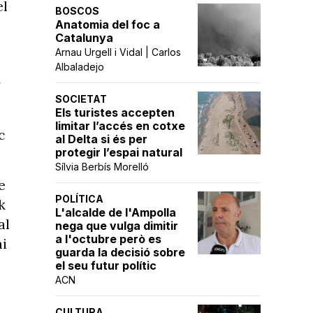
el
BOSCOS
Anatomia del foc a
Catalunya
Arnau Urgell i Vidal | Carlos
Albaladejo
r
SOCIETAT
Els turistes accepten
limitar l’accés en cotxe
c
al Delta si és per
protegir l’espai natural
Sílvia Berbís Morelló
e
POLÍTICA
k
L'alcalde de l'Ampolla
al
nega que vulga dimitir
a l'octubre però es
ai
guarda la decisió sobre
el seu futur polític
ACN
CULTURA