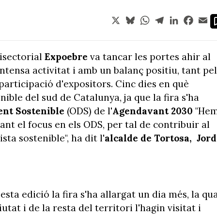
X
Bluesky
WhatsApp
Telegram
LinkedIn
Face
Em
tisectorial
Expoebre
va tancar les portes ahir al
intensa activitat i amb un balanç positiu, tant pel
 participació d'expositors. Cinc dies en què
nible del sud de Catalunya, ja que la fira s'ha
ent Sostenible
(ODS) de l'
Agendavant 2030
"He
nt el focus en els ODS, per tal de contribuir al
a sostenible", ha dit l'
alcalde de Tortosa, Jord
ta edició la fira s'ha allargat un dia més, la qua
at i de la resta del territori l'hagin visitat i