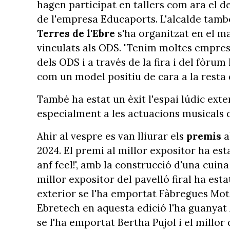
hagen participat en tallers com ara el de
de l'empresa Educaports. L'alcalde tamb
Terres de l'Ebre
s'ha organitzat en el ma
vinculats als ODS. "Tenim moltes empreses
dels ODS i a través de la fira i del fòru
com un model positiu de cara a la resta d
També ha estat un èxit l'espai lúdic exte
especialment a les actuacions musicals d
Ahir al vespre es van lliurar els
premis
a
2024. El premi al millor expositor ha est
anf feel!', amb la construcció d'una cuin
millor expositor del pavelló firal ha est
exterior se l'ha emportat Fàbregues Moto
Ebretech en aquesta edició l'ha guanyat 
se l'ha emportat Bertha Pujol i el millor