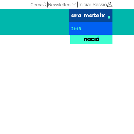
|
|
Iniciar Sessió
Cerca
Newsletters
ara mateix
21:13