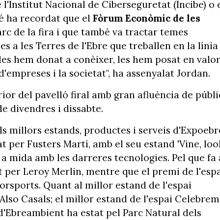
 l'Institut Nacional de Ciberseguretat (Incibe) o 
é ha recordat que el
Fòrum Econòmic de les
rc de la fira i que també va tractar temes
 a les Terres de l'Ebre que treballen en la línia
m les hem donat a conèixer, les hem posat en valo
'empreses i la societat", ha assenyalat Jordan.
rior del pavelló firal amb gran afluència de públi
e divendres i dissabte.
ls millors estands, productes i serveis d'Expoebr
at per Fusters Martí, amb el seu estand 'Vine, loo
a a mida amb les darreres tecnologies. Pel que fa 
at per Leroy Merlin, mentre que el premi de l'esp
rsports. Quant al millor estand de l'espai
Also Casals; el millor estand de l'espai Celebrem
 d'Ebreambient ha estat pel Parc Natural dels