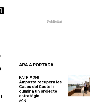
book
ail
m
ARA A PORTADA
i
PATRIMONI
Amposta recupera les
Cases del Castell i
culmina un projecte
estratègic
l
ACN