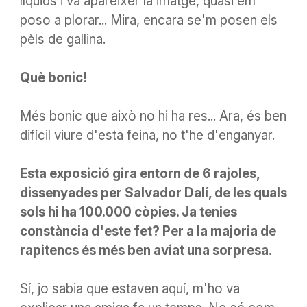
líquids i va aparèixer la imatge, quasi em
poso a plorar... Mira, encara se'm posen els
pèls de gallina.
Què
bonic!
Més bonic que això no hi ha res... Ara, és ben
difícil viure d'esta feina, no t'he d'enganyar.
Esta exposició gira entorn de 6 rajoles,
dissenyades per Salvador Dalí, de les quals
sols hi ha 100.000 còpies. Ja tenies
constància d'este fet? Per a la majoria de
rapitencs és més ben aviat una sorpresa.
Sí, jo sabia que estaven aquí, m'ho va