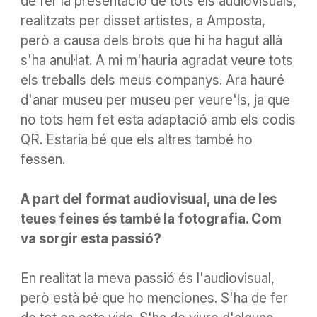
de fer la presentació de tots els audiovisuals,
realitzats per disset artistes, a Amposta,
però
a causa dels brots que
hi ha hagut
allà
s'ha anul·lat. A mi m'
hauria
agradat veure tots
els treballs dels meus companys. Ara hauré
d'anar museu per museu per veure'ls, ja que
no tots hem fet esta adaptació amb els codis
QR. Estaria bé que els altres també ho
fessen.
A part del format audiovisual, una de les
teues feines és també la fotografia. Com
va sorgir esta passió?
En realitat la meva passió és l'audiovisual,
però està bé que ho menciones.
S'ha de fer