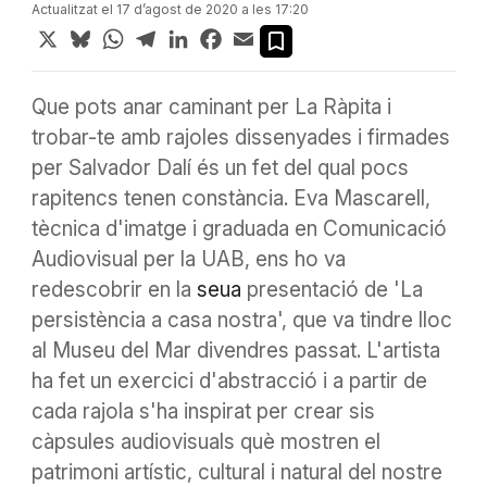
Actualitzat el 17 d’agost de 2020 a les 17:20
X
Bluesky
WhatsApp
Telegram
LinkedIn
Facebook
Email
Que pots anar caminant per La Ràpita i
trobar-te amb rajoles dissenyades i firmades
per
Salvador Dalí és un fet del qual pocs
rapitencs tenen constància. Eva Mascarell,
tècnica d'imatge i graduada en Comunicació
Audiovisual per la UAB, ens ho va
redescobrir en la
seua
presentació de 'La
persistència a casa nostra', que va tindre lloc
al Museu del Mar divendres passat.
L'artista
ha fet un exercici d'abstracció i a partir de
cada rajola s'ha inspirat per crear sis
càpsules audiovisuals què mostren el
patrimoni artístic, cultural i natural del nostre