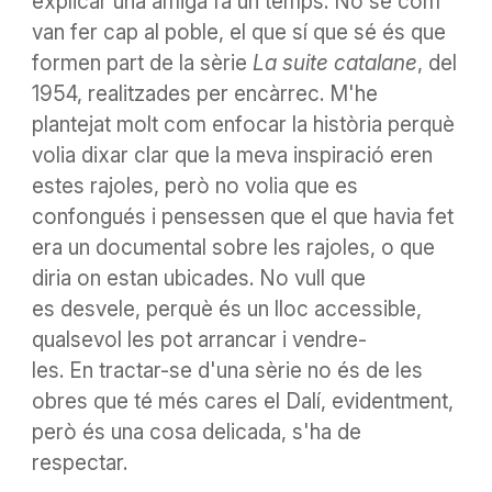
explicar una amiga fa un temps. No sé com
van fer cap al poble, el que
sí que
sé és que
formen part de la sèrie
La suite
catalane
, del
1954, realitzades per encàrrec. M'he
plantejat molt com enfocar la història perquè
volia dixar clar que la meva inspiració eren
estes rajoles, però no volia que es
confongués i
pensessen que el que havia fet
era un documental sobre les rajoles, o
que
diria on estan ubicades. No vull que
es
desvele
, perquè és un lloc accessible,
qualsevol les pot arrancar i vendre-
les.
En
tractar-se d'una sèrie no és de les
obres que té més cares el Dalí, evidentment,
però és una cosa delicada, s'ha de
respectar.