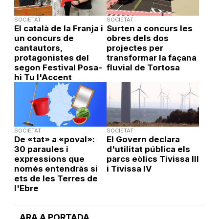
SOCIETAT
SOCIETAT
El català de la Franja i
Surten a concurs les
un concurs de
obres dels dos
cantautors,
projectes per
protagonistes del
transformar la façana
segon Festival Posa-
fluvial de Tortosa
hi Tu l'Accent
SOCIETAT
SOCIETAT
De «tat» a «poval»:
El Govern declara
30 paraules i
d'utilitat pública els
expressions que
parcs eòlics Tivissa III
només entendràs si
i Tivissa IV
ets de les Terres de
l'Ebre
ARA A PORTADA