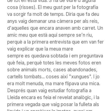
de tot en esta
vida.
S'ha de viure d'alg
una
cosa
(
risses
)
. El meu gust per la fotografia
va sorgir fa molt de temps. Diria que fa
deu
anys
vaig demanar una càmera per als reis,
d'aquelles que encara anaven amb carret. Un
amic meu que està aquí sempre se'n riu,
perquè a la primera entrevista que em van fer
vaig explicar que la
meua
mare
sempre
es
quedava sobtada i em preguntava
què feia, perquè totes les meves fotos eren
sobre animals morts, cases abandonades,
cartells tombats... coses així "
xungues
". I jo
era molt menuda, ma mare
flipava
una mica.
Després quan vaig estudiar fotografia a
Lleida encara es feia el revelat analògic, i la
primera vegada que vaig posar la fulleta als