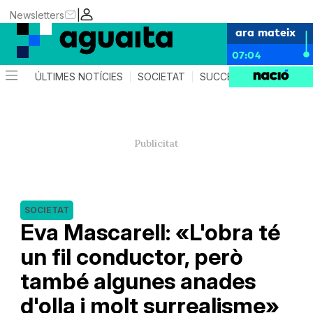
|
Newsletters
ara mateix
07:04
ÚLTIMES NOTÍCIES
SOCIETAT
SUCCESSOS
AGEND
SOCIETAT
Eva Mascarell: «L'obra té
un fil conductor, però
també algunes anades
d'olla i molt surrealisme»