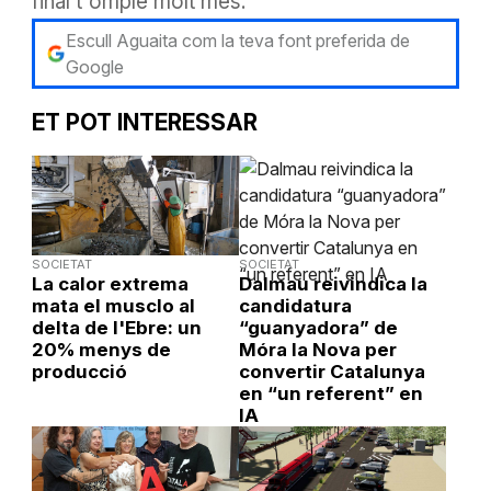
final
t'om
ple molt més.
Escull Aguaita com la teva font preferida de
Google
ET POT INTERESSAR
SOCIETAT
SOCIETAT
La calor extrema
Dalmau reivindica la
mata el musclo al
candidatura
delta de l'Ebre: un
“guanyadora” de
20% menys de
Móra la Nova per
producció
convertir Catalunya
en “un referent” en
IA