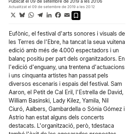
Publicat el 09 de setembre de 2019 a les 20:06
Actualitzat el 09 de setembre de 2019 a les 20:12
X
Bluesky
WhatsApp
Telegram
LinkedIn
Facebook
Email
Eufònic, el festival d'arts sonores i visuals de
les Terres de l'Ebre, ha tancat la seua vuitena
edició amb més de 4.000 espectadors i un
balanç positiu per part dels organitzadors. En
l'edició d'enguany, una trentena d'actuacions
i uns cinquanta artistes han passat pels
diversos escenaris i espais del festival. Sam
Aaron, el Petit de Cal Eril, l'Estrella de David,
William Basinski, Lady Kilez, Yamila, Nil
Ciuró, Aalbers, Gambardella o Sónia Gómez i
Astrio han estat alguns dels concerts
destacats. L'organització, però, tdestaca