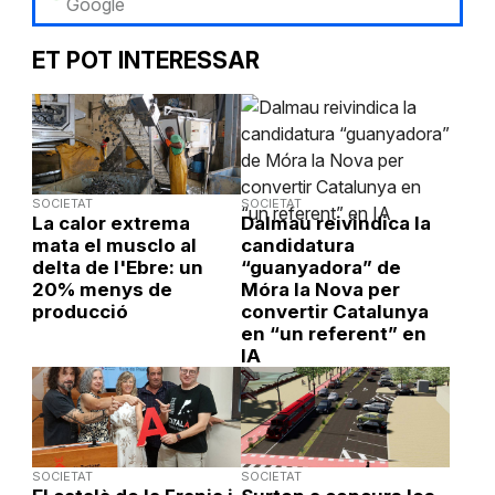
Google
ET POT INTERESSAR
SOCIETAT
SOCIETAT
La calor extrema
Dalmau reivindica la
mata el musclo al
candidatura
delta de l'Ebre: un
“guanyadora” de
20% menys de
Móra la Nova per
producció
convertir Catalunya
en “un referent” en
IA
SOCIETAT
SOCIETAT