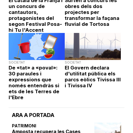
El català de la Franja i
Surten a concurs les
un concurs de
obres dels dos
cantautors,
projectes per
protagonistes del
transformar la façana
segon Festival Posa-
fluvial de Tortosa
hi Tu l'Accent
SOCIETAT
SOCIETAT
De «tat» a «poval»:
El Govern declara
30 paraules i
d'utilitat pública els
expressions que
parcs eòlics Tivissa III
només entendràs si
i Tivissa IV
ets de les Terres de
l'Ebre
ARA A PORTADA
PATRIMONI
Amposta recupera les Cases