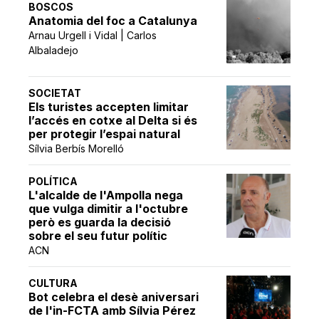
BOSCOS
Anatomia del foc a Catalunya
Arnau Urgell i Vidal | Carlos
Albaladejo
SOCIETAT
Els turistes accepten limitar
l’accés en cotxe al Delta si és
per protegir l’espai natural
Sílvia Berbís Morelló
POLÍTICA
L'alcalde de l'Ampolla nega
que vulga dimitir a l'octubre
però es guarda la decisió
sobre el seu futur polític
ACN
CULTURA
Bot celebra el desè aniversari
de l'in-FCTA amb Sílvia Pérez