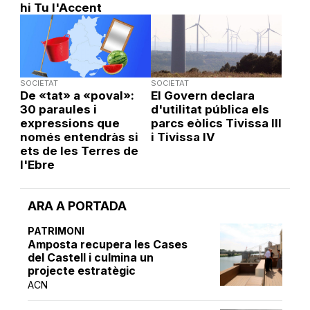
hi Tu l'Accent
SOCIETAT
SOCIETAT
De «tat» a «poval»:
El Govern declara
30 paraules i
d'utilitat pública els
expressions que
parcs eòlics Tivissa III
només entendràs si
i Tivissa IV
ets de les Terres de
l'Ebre
ARA A PORTADA
PATRIMONI
Amposta recupera les Cases
del Castell i culmina un
projecte estratègic
ACN