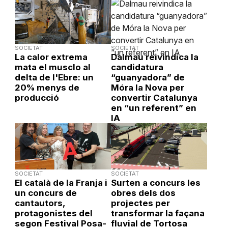
SOCIETAT
SOCIETAT
La calor extrema
Dalmau reivindica la
mata el musclo al
candidatura
delta de l'Ebre: un
“guanyadora” de
20% menys de
Móra la Nova per
producció
convertir Catalunya
en “un referent” en
IA
SOCIETAT
SOCIETAT
El català de la Franja i
Surten a concurs les
un concurs de
obres dels dos
cantautors,
projectes per
protagonistes del
transformar la façana
segon Festival Posa-
fluvial de Tortosa