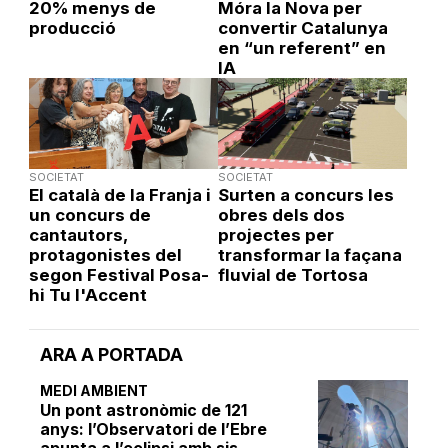
20% menys de
Móra la Nova per
producció
convertir Catalunya
en “un referent” en
IA
SOCIETAT
SOCIETAT
El català de la Franja i
Surten a concurs les
un concurs de
obres dels dos
cantautors,
projectes per
protagonistes del
transformar la façana
segon Festival Posa-
fluvial de Tortosa
hi Tu l'Accent
ARA A PORTADA
MEDI AMBIENT
Un pont astronòmic de 121
anys: l’Observatori de l’Ebre