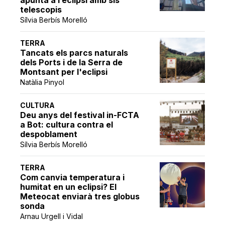
apunta a l’eclipsi amb sis
telescopis
Sílvia Berbís Morelló
TERRA
Tancats els parcs naturals
dels Ports i de la Serra de
Montsant per l'eclipsi
Natàlia Pinyol
CULTURA
Deu anys del festival in-FCTA
a Bot: cultura contra el
despoblament
Sílvia Berbís Morelló
TERRA
Com canvia temperatura i
humitat en un eclipsi? El
Meteocat enviarà tres globus
sonda
Arnau Urgell i Vidal