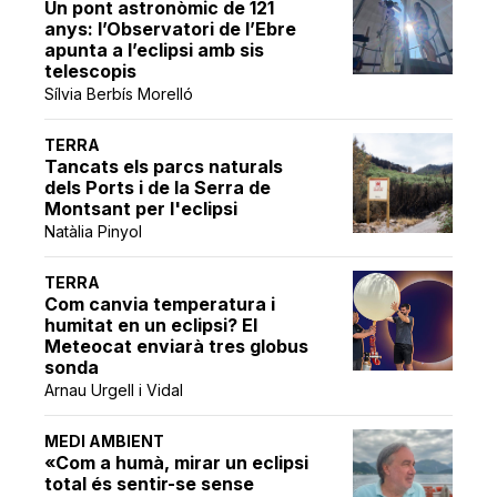
Un pont astronòmic de 121
anys: l’Observatori de l’Ebre
apunta a l’eclipsi amb sis
telescopis
Sílvia Berbís Morelló
TERRA
Tancats els parcs naturals
dels Ports i de la Serra de
Montsant per l'eclipsi
Natàlia Pinyol
TERRA
Com canvia temperatura i
humitat en un eclipsi? El
Meteocat enviarà tres globus
sonda
Arnau Urgell i Vidal
MEDI AMBIENT
«Com a humà, mirar un eclipsi
total és sentir-se sense