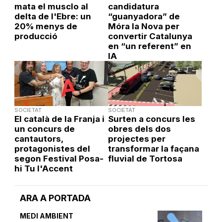
mata el musclo al
candidatura
delta de l'Ebre: un
“guanyadora” de
20% menys de
Móra la Nova per
producció
convertir Catalunya
en “un referent” en
IA
SOCIETAT
SOCIETAT
El català de la Franja i
Surten a concurs les
un concurs de
obres dels dos
cantautors,
projectes per
protagonistes del
transformar la façana
segon Festival Posa-
fluvial de Tortosa
hi Tu l'Accent
ARA A PORTADA
MEDI AMBIENT