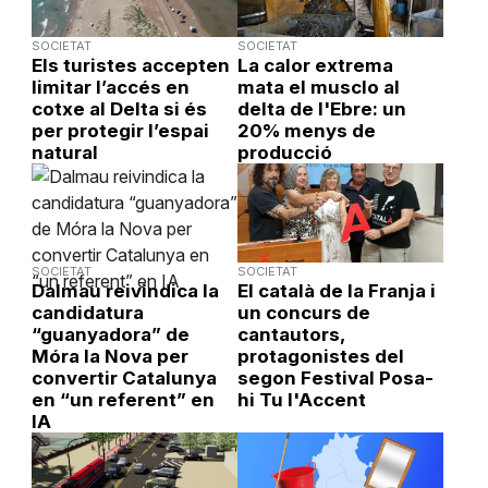
SOCIETAT
SOCIETAT
Els turistes accepten
La calor extrema
limitar l’accés en
mata el musclo al
cotxe al Delta si és
delta de l'Ebre: un
per protegir l’espai
20% menys de
natural
producció
SOCIETAT
SOCIETAT
Dalmau reivindica la
El català de la Franja i
candidatura
un concurs de
“guanyadora” de
cantautors,
Móra la Nova per
protagonistes del
convertir Catalunya
segon Festival Posa-
en “un referent” en
hi Tu l'Accent
IA