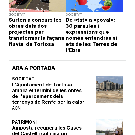
SOCIETAT
SOCIETAT
Surten a concurs les
De «tat» a «poval»:
obres dels dos
30 paraules i
projectes per
expressions que
transformar la façana
només entendràs si
fluvial de Tortosa
ets de les Terres de
l'Ebre
ARA A PORTADA
SOCIETAT
L'Ajuntament de Tortosa
amplia el termini de les obres
de l'aparcament dels
terrenys de Renfe per la calor
ACN
PATRIMONI
Amposta recupera les Cases
del Castell i culmina un