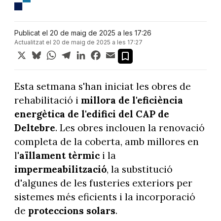
Publicat el 20 de maig de 2025 a les 17:26
Actualitzat el 20 de maig de 2025 a les 17:27
X
Bluesky
WhatsApp
Telegram
LinkedIn
Facebook
Email
Esta setmana s'han iniciat les obres de
rehabilitació i
millora de l'eficiència
energètica de l'edifici del CAP de
Deltebre
. Les obres inclouen la renovació
completa de la coberta, amb millores en
l'
aïllament tèrmic
i la
impermeabilització
, la substitució
d'algunes de les fusteries exteriors per
sistemes més eficients i la incorporació
de
proteccions solars
.