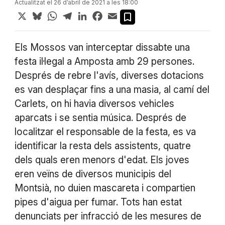
Actualitzat el 26 d’abril de 2021 a les 18:00
X
Bluesky
WhatsApp
Telegram
LinkedIn
Facebook
Email
Els Mossos van interceptar dissabte una
festa il·legal a Amposta amb 29 persones.
Després de rebre l'avís, diverses dotacions
es van desplaçar fins a una masia, al camí del
Carlets, on hi havia diversos vehicles
aparcats i se sentia música. Després de
localitzar el responsable de la festa, es va
identificar la resta dels assistents, quatre
dels quals eren menors d'edat. Els joves
eren veïns de diversos municipis del
Montsià, no duien mascareta i compartien
pipes d'aigua per fumar. Tots han estat
denunciats per infracció de les mesures de