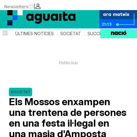
|
Newsletters
ara mateix
21:13
ÚLTIMES NOTÍCIES
SOCIETAT
SUCCESSOS
AGEND
SOCIETAT
Els Mossos enxampen
una trentena de persones
en una festa il·legal en
una masia d'Amposta