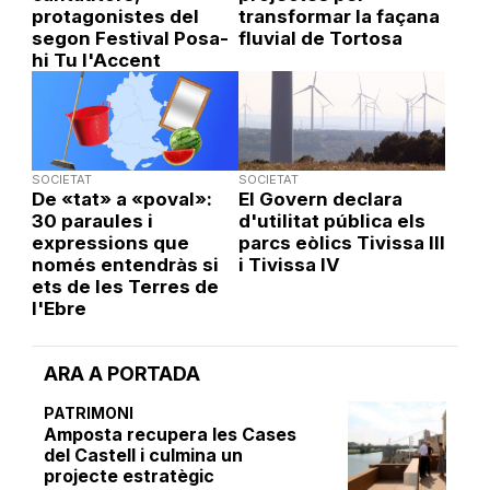
protagonistes del
transformar la façana
segon Festival Posa-
fluvial de Tortosa
hi Tu l'Accent
SOCIETAT
SOCIETAT
De «tat» a «poval»:
El Govern declara
30 paraules i
d'utilitat pública els
expressions que
parcs eòlics Tivissa III
només entendràs si
i Tivissa IV
ets de les Terres de
l'Ebre
ARA A PORTADA
PATRIMONI
Amposta recupera les Cases
del Castell i culmina un
projecte estratègic