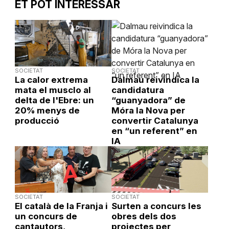
ET POT INTERESSAR
SOCIETAT
SOCIETAT
La calor extrema
Dalmau reivindica la
mata el musclo al
candidatura
delta de l'Ebre: un
“guanyadora” de
20% menys de
Móra la Nova per
producció
convertir Catalunya
en “un referent” en
IA
SOCIETAT
SOCIETAT
El català de la Franja i
Surten a concurs les
un concurs de
obres dels dos
cantautors,
projectes per