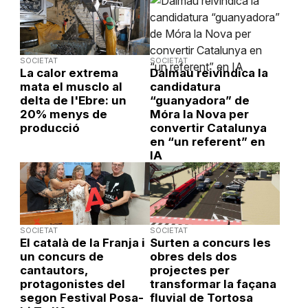
SOCIETAT
SOCIETAT
La calor extrema
Dalmau reivindica la
mata el musclo al
candidatura
delta de l'Ebre: un
“guanyadora” de
20% menys de
Móra la Nova per
producció
convertir Catalunya
en “un referent” en
IA
SOCIETAT
SOCIETAT
El català de la Franja i
Surten a concurs les
un concurs de
obres dels dos
cantautors,
projectes per
protagonistes del
transformar la façana
segon Festival Posa-
fluvial de Tortosa