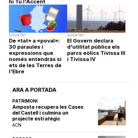
hi Tu l'Accent
SOCIETAT
SOCIETAT
De «tat» a «poval»:
El Govern declara
30 paraules i
d'utilitat pública els
expressions que
parcs eòlics Tivissa III
només entendràs si
i Tivissa IV
ets de les Terres de
l'Ebre
ARA A PORTADA
PATRIMONI
Amposta recupera les Cases
del Castell i culmina un
projecte estratègic
ACN