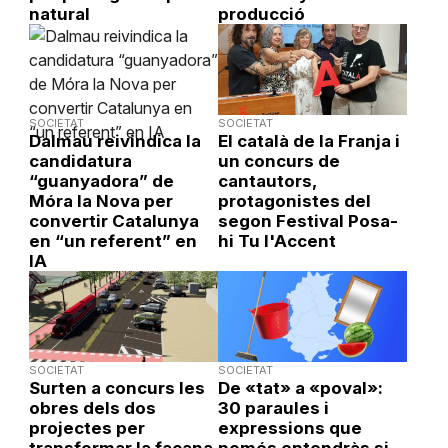
natural
producció
SOCIETAT
SOCIETAT
Dalmau reivindica la
El català de la Franja i
candidatura
un concurs de
“guanyadora” de
cantautors,
Móra la Nova per
protagonistes del
convertir Catalunya
segon Festival Posa-
en “un referent” en
hi Tu l'Accent
IA
SOCIETAT
SOCIETAT
Surten a concurs les
De «tat» a «poval»:
obres dels dos
30 paraules i
projectes per
expressions que
transformar la façana
només entendràs si