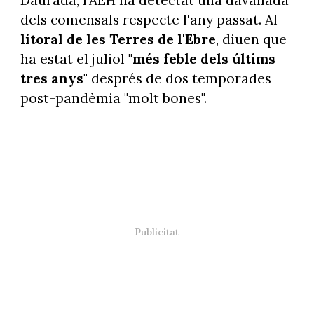
Daurada, l'AEH ha detectat una davallada
dels comensals respecte l'any passat. Al
litoral de les Terres de l'Ebre
, diuen que
ha estat el juliol "
més feble dels últims
tres anys
" després de dos temporades
post-pandèmia "molt bones".