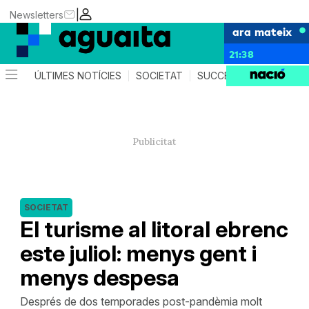
|
Newsletters
ara mateix
21:38
ÚLTIMES NOTÍCIES
SOCIETAT
SUCCESSOS
AGEND
SOCIETAT
El turisme al litoral ebrenc
este juliol: menys gent i
menys despesa
Després de dos temporades post-pandèmia molt