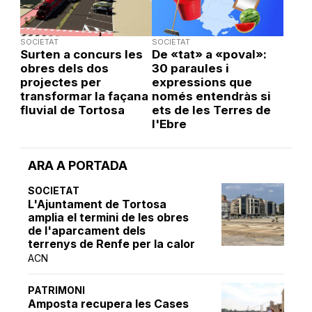
SOCIETAT
SOCIETAT
Surten a concurs les
De «tat» a «poval»:
obres dels dos
30 paraules i
projectes per
expressions que
transformar la façana
només entendràs si
fluvial de Tortosa
ets de les Terres de
l'Ebre
ARA A PORTADA
SOCIETAT
L'Ajuntament de Tortosa
amplia el termini de les obres
de l'aparcament dels
terrenys de Renfe per la calor
ACN
PATRIMONI
Amposta recupera les Cases