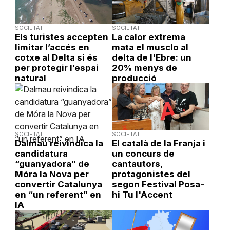
SOCIETAT
SOCIETAT
Els turistes accepten
La calor extrema
limitar l’accés en
mata el musclo al
cotxe al Delta si és
delta de l'Ebre: un
per protegir l’espai
20% menys de
natural
producció
SOCIETAT
SOCIETAT
Dalmau reivindica la
El català de la Franja i
candidatura
un concurs de
“guanyadora” de
cantautors,
Móra la Nova per
protagonistes del
convertir Catalunya
segon Festival Posa-
en “un referent” en
hi Tu l'Accent
IA