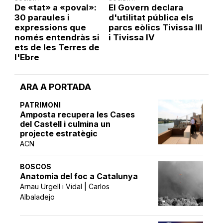
De «tat» a «poval»:
El Govern declara
30 paraules i
d'utilitat pública els
expressions que
parcs eòlics Tivissa III
només entendràs si
i Tivissa IV
ets de les Terres de
l'Ebre
ARA A PORTADA
PATRIMONI
Amposta recupera les Cases
del Castell i culmina un
projecte estratègic
ACN
BOSCOS
Anatomia del foc a Catalunya
Arnau Urgell i Vidal | Carlos
Albaladejo