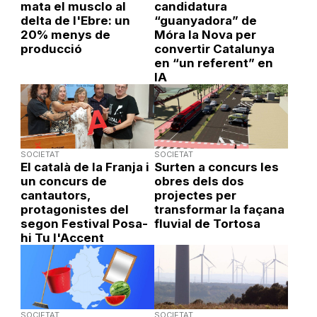
mata el musclo al
candidatura
delta de l'Ebre: un
“guanyadora” de
20% menys de
Móra la Nova per
producció
convertir Catalunya
en “un referent” en
IA
SOCIETAT
SOCIETAT
El català de la Franja i
Surten a concurs les
un concurs de
obres dels dos
cantautors,
projectes per
protagonistes del
transformar la façana
segon Festival Posa-
fluvial de Tortosa
hi Tu l'Accent
SOCIETAT
SOCIETAT