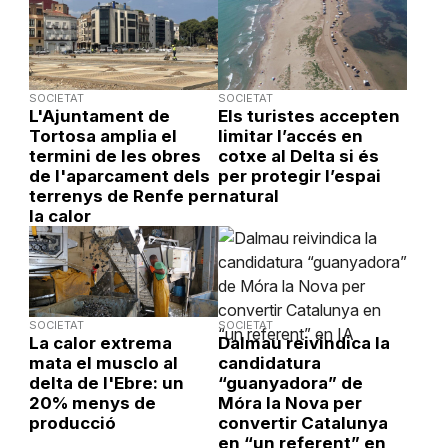
SOCIETAT
SOCIETAT
L'Ajuntament de
Els turistes accepten
Tortosa amplia el
limitar l’accés en
termini de les obres
cotxe al Delta si és
de l'aparcament dels
per protegir l’espai
terrenys de Renfe per
natural
la calor
SOCIETAT
SOCIETAT
La calor extrema
Dalmau reivindica la
mata el musclo al
candidatura
delta de l'Ebre: un
“guanyadora” de
20% menys de
Móra la Nova per
producció
convertir Catalunya
en “un referent” en