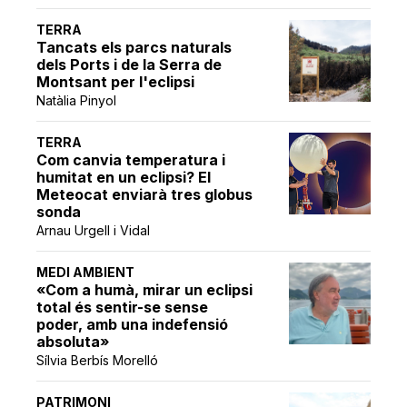
TERRA
Tancats els parcs naturals
dels Ports i de la Serra de
Montsant per l'eclipsi
Natàlia Pinyol
TERRA
Com canvia temperatura i
humitat en un eclipsi? El
Meteocat enviarà tres globus
sonda
Arnau Urgell i Vidal
MEDI AMBIENT
«Com a humà, mirar un eclipsi
total és sentir-se sense
poder, amb una indefensió
absoluta»
Sílvia Berbís Morelló
PATRIMONI