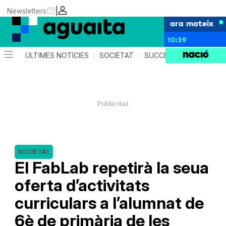
|
Newsletters
ara mateix
10:39
ÚLTIMES NOTÍCIES
SOCIETAT
SUCCESSOS
AGEND
SOCIETAT
El FabLab repetirà la seua
oferta d’activitats
curriculars a l’alumnat de
6è de primària de les