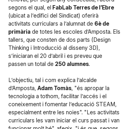
segons el qual, el
FabLab Terres de l’Ebre
(ubicat a l’edifici del Sindicat) oferirà
activitats curriculars a l’alumnat de
6è de
primària
de totes les escoles d’Amposta. Els
tallers, que consten de dos parts (Design
Thinking i Introducció al disseny 3D),
s’iniciaran el 20 d’abril i es preveu que
passen un total de
250 alumnes
.
L’objectiu, tal i com explica l’alcalde
d’Amposta,
Adam Tomàs
, "és apropar la
tecnologia a tothom, facilitar l’accés i el
coneixement i fomentar l’educació STEAM,
especialment entre les noies". "Les activitats
curriculars les vam iniciar el curs passat i van
funcionar molt bé", afegix, "i és que, segons