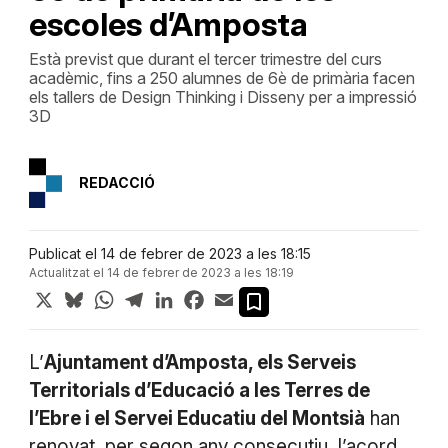
escoles d’Amposta
Està previst que durant el tercer trimestre del curs
acadèmic, fins a 250 alumnes de 6è de primària facen
els tallers de Design Thinking i Disseny per a impressió
3D
REDACCIÓ
Publicat el 14 de febrer de 2023 a les 18:15
Actualitzat el 14 de febrer de 2023 a les 18:19
X
Bluesky
WhatsApp
Telegram
LinkedIn
Facebook
Email
L’
Ajuntament d’Amposta, els Serveis
Territorials d’Educació a les Terres de
l’Ebre i el Servei Educatiu del Montsià
han
renovat, per segon any consecutiu, l’acord