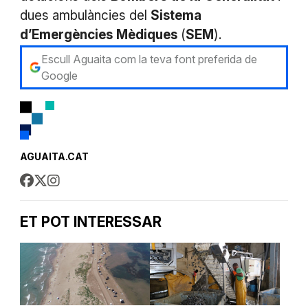
dues ambulàncies del
Sistema
d’Emergències
Mèdiques
(
SEM
).
Escull Aguaita com la teva font preferida de
Google
AGUAITA.CAT
ET POT INTERESSAR