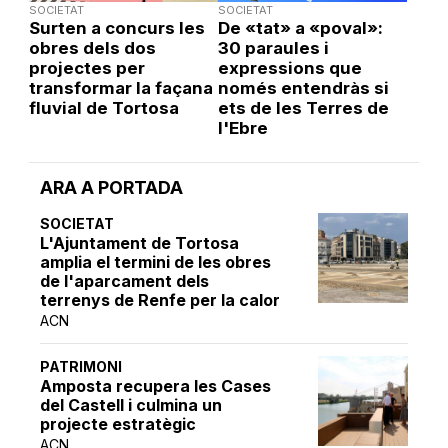
SOCIETAT
SOCIETAT
Surten a concurs les
De «tat» a «poval»:
obres dels dos
30 paraules i
projectes per
expressions que
transformar la façana
només entendràs si
fluvial de Tortosa
ets de les Terres de
l'Ebre
ARA A PORTADA
SOCIETAT
L'Ajuntament de Tortosa
amplia el termini de les obres
de l'aparcament dels
terrenys de Renfe per la calor
ACN
PATRIMONI
Amposta recupera les Cases
del Castell i culmina un
projecte estratègic
ACN