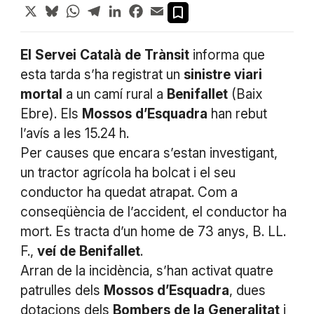
X
Bluesky
WhatsApp
Telegram
LinkedIn
Facebook
Email
El
Servei
Català
de
Trànsit
informa que
esta tarda s’ha registrat un
sinistre
viari
mortal
a un camí rural a
Benifallet
(Baix
Ebre). Els
Mossos
d’Esquadra
han rebut
l’avís a les 15.24 h.
Per causes que encara s’estan investigant,
un tractor agrícola ha bolcat i el seu
conductor ha quedat atrapat. Com a
conseqüència de l’accident, el conductor ha
mort. Es tracta d’un home de 73 anys, B. LL.
F.,
veí
de
Benifallet
.
Arran de la incidència, s’han activat quatre
patrulles dels
Mossos
d’Esquadra
, dues
dotacions dels
Bombers
de
la
Generalitat
i