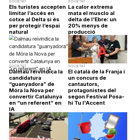
SOCIETAT
SOCIETAT
Els turistes accepten
La calor extrema
limitar l’accés en
mata el musclo al
cotxe al Delta si és
delta de l'Ebre: un
per protegir l’espai
20% menys de
natural
producció
SOCIETAT
SOCIETAT
Dalmau reivindica la
El català de la Franja i
candidatura
un concurs de
“guanyadora” de
cantautors,
Móra la Nova per
protagonistes del
convertir Catalunya
segon Festival Posa-
en “un referent” en
hi Tu l'Accent
IA