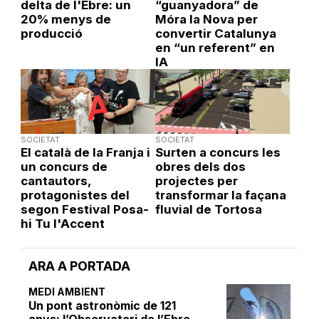
delta de l'Ebre: un
“guanyadora” de
20% menys de
Móra la Nova per
producció
convertir Catalunya
en “un referent” en
IA
SOCIETAT
SOCIETAT
El català de la Franja i
Surten a concurs les
un concurs de
obres dels dos
cantautors,
projectes per
protagonistes del
transformar la façana
segon Festival Posa-
fluvial de Tortosa
hi Tu l'Accent
ARA A PORTADA
MEDI AMBIENT
Un pont astronòmic de 121
anys: l’Observatori de l’Ebre