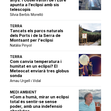
apunta a l’eclipsi amb sis
telescopis
Sílvia Berbís Morelló
TERRA
Tancats els parcs naturals
dels Ports i de la Serra de
Montsant per l'eclipsi
Natàlia Pinyol
TERRA
Com canvia temperatura i
humitat en un eclipsi? El
Meteocat enviarà tres globus
sonda
Arnau Urgell i Vidal
MEDI AMBIENT
«Com a humà, mirar un eclipsi
total és sentir-se sense
poder, amb una indefensió
absoluta»