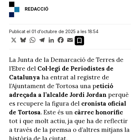
REDACCIÓ
Publicat el 01 d’octubre de 2025 a les 18:54
X
Bluesky
WhatsApp
Telegram
LinkedIn
Facebook
Email
La Junta de la Demarcació de Terres de
l’Ebre del
Col·legi de Periodistes de
Catalunya
ha entrat al registre de
l’Ajuntament de Tortosa una p
etició
adreçada a l’alcalde Jordi Jordan
perquè
es recupere la figura del
cronista oficial
de Tortosa
. Este és un
càrrec honorífic
tot i que molt actiu, ja que ha de reflectir
a través de la premsa o d’altres mitjans la
història de la ciutat.