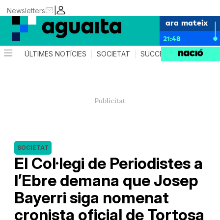
|
Newsletters
ara mateix
21:48
ÚLTIMES NOTÍCIES
SOCIETAT
SUCCESSOS
AGEND
SOCIETAT
El Col·legi de Periodistes a
l’Ebre demana que Josep
Bayerri siga nomenat
cronista oficial de Tortosa