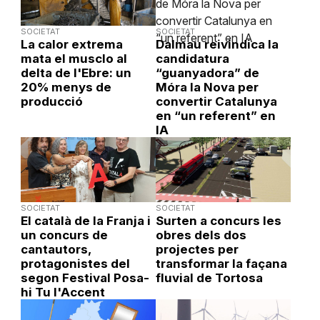
SOCIETAT
SOCIETAT
La calor extrema
Dalmau reivindica la
mata el musclo al
candidatura
delta de l'Ebre: un
“guanyadora” de
20% menys de
Móra la Nova per
producció
convertir Catalunya
en “un referent” en
IA
SOCIETAT
SOCIETAT
El català de la Franja i
Surten a concurs les
un concurs de
obres dels dos
cantautors,
projectes per
protagonistes del
transformar la façana
segon Festival Posa-
fluvial de Tortosa
hi Tu l'Accent