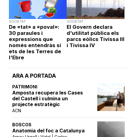
SOCIETAT
SOCIETAT
De «tat» a «poval»:
El Govern declara
30 paraules i
d'utilitat pública els
expressions que
parcs eòlics Tivissa III
només entendràs si
i Tivissa IV
ets de les Terres de
l'Ebre
ARA A PORTADA
PATRIMONI
Amposta recupera les Cases
del Castell i culmina un
projecte estratègic
ACN
BOSCOS
Anatomia del foc a Catalunya
Arnau Urgell i Vidal | Carlos