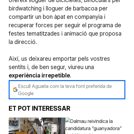
ofereix lloguer de bicicletes, binoculars per
birdwatching i lloguer de barbacoa per
compartir un bon àpat en companyia i
recuperar forces per seguir el programa de
festes tematitzades i animació que proposa
la direcció.
Així, us deixareu emportar pels vostres
sentits i, de ben segur, viureu una
experiència irrepetible
.
Escull Aguaita com la teva font preferida de
Google
ET POT INTERESSAR