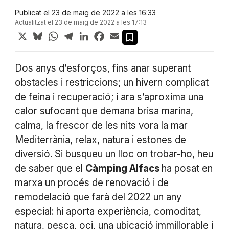
Publicat el 23 de maig de 2022 a les 16:33
Actualitzat el 23 de maig de 2022 a les 17:13
X
Bluesky
WhatsApp
Telegram
LinkedIn
Facebook
Email
Dos anys d’esforços, fins anar superant
obstacles i restriccions; un hivern complicat
de feina i recuperació; i ara s’aproxima una
calor sufocant que demana brisa marina,
calma, la frescor de les nits vora la mar
Mediterrània, relax, natura i estones de
diversió. Si busqueu un lloc on trobar-ho, heu
de saber que el
Càmping Alfacs
ha posat en
marxa un procés de renovació i de
remodelació que farà del 2022 un any
especial: hi aporta experiència, comoditat,
natura, pesca, oci, una ubicació immillorable i