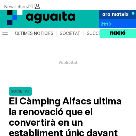
|
Newsletters
ara mateix
21:13
ÚLTIMES NOTÍCIES
SOCIETAT
SUCCESSOS
AGEND
SOCIETAT
El Càmping Alfacs ultima
la renovació que el
convertirà en un
establiment únic davant