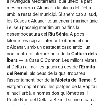
a l’Avinguda Mediterrània, que uneix la part
més propera d’Alcanar a la plana del Delta
amb la resta del municipi. Si anem cap al sud,
les Cases d’Alcanar té un encant mariner únic
i el seu passeig marítim arriba fins la
desembocadura del
Riu Sénia
. A pocs
kilòmetres cap a l’interior trobareu el nucli
d’Alcanar, amb un destacat casc antic i un
nou centre d’interpretació de la
Cultura dels
Íbers
— la Casa O’Connor. Les millors vistes
al Delta i al mar les gaudireu des de l’
Ermita
del Remei
, als peus de la qual trobareu
l’assentament íber de la
Moleta del Remei
. Si
viatgem cap al nord, les platges de la Ràpita i
el nucli urbà, a només dos quilòmetres, i
Poble Nou del Delta, a 8 km. I si anem cap a