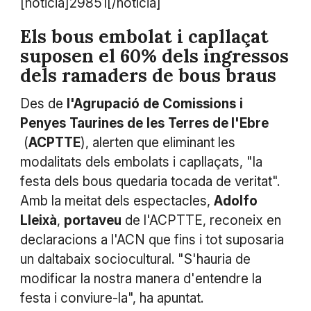
[noticia]29851[/noticia]
Els bous embolat i capllaçat
suposen el 60% dels ingressos
dels ramaders de bous braus
Des de
l'Agrupació
de
Comissions
i
Penyes
Taurines
de
les
Terres
de l'Ebre
(
ACPTTE
), alerten que eliminant les
modalitats dels embolats i capllaçats, "la
festa dels bous quedaria tocada de veritat".
Amb la meitat dels espectacles,
Adolfo
Lleixà
,
portaveu
de l'ACPTTE, reconeix en
declaracions a l'ACN que fins i tot suposaria
un daltabaix sociocultural. "S'hauria de
modificar la nostra manera d'entendre la
festa i conviure-la", ha apuntat.