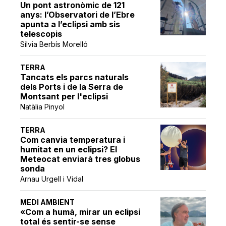
Un pont astronòmic de 121
anys: l’Observatori de l’Ebre
apunta a l’eclipsi amb sis
telescopis
Sílvia Berbís Morelló
TERRA
Tancats els parcs naturals
dels Ports i de la Serra de
Montsant per l'eclipsi
Natàlia Pinyol
TERRA
Com canvia temperatura i
humitat en un eclipsi? El
Meteocat enviarà tres globus
sonda
Arnau Urgell i Vidal
MEDI AMBIENT
«Com a humà, mirar un eclipsi
total és sentir-se sense