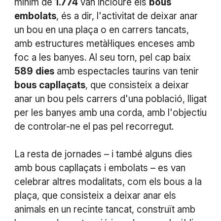
mínim de
1.774
van incloure els
bous
embolats
, és a dir, l'activitat de deixar anar
un bou en una plaça o en carrers tancats,
amb estructures metàl·liques enceses amb
foc a les banyes. Al seu torn, pel cap baix
589
dies
amb espectacles taurins van tenir
bous
capllaçats
, que consisteix a deixar
anar un bou pels carrers d'una població, lligat
per les banyes amb una corda, amb l'objectiu
de controlar-ne el pas pel recorregut.
La resta de jornades – i també alguns dies
amb bous capllaçats i embolats – es van
celebrar altres modalitats, com els bous a la
plaça, que consisteix a deixar anar els
animals en un recinte tancat, construït amb