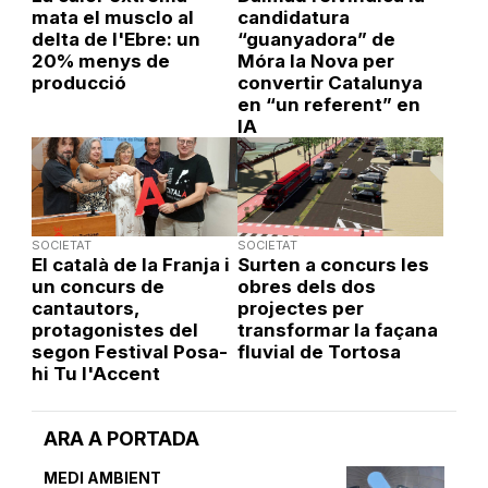
mata el musclo al
candidatura
delta de l'Ebre: un
“guanyadora” de
20% menys de
Móra la Nova per
producció
convertir Catalunya
en “un referent” en
IA
SOCIETAT
SOCIETAT
El català de la Franja i
Surten a concurs les
un concurs de
obres dels dos
cantautors,
projectes per
protagonistes del
transformar la façana
segon Festival Posa-
fluvial de Tortosa
hi Tu l'Accent
ARA A PORTADA
MEDI AMBIENT