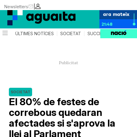
|
Newsletters
ara mateix
21:48
ÚLTIMES NOTÍCIES
SOCIETAT
SUCCESSOS
AGEND
SOCIETAT
El 80% de festes de
correbous quedaran
afectades si s'aprova la
llei al Parlament