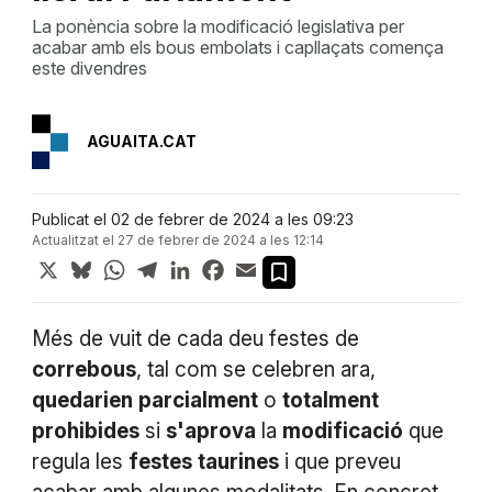
La ponència sobre la modificació legislativa per
acabar amb els bous embolats i capllaçats comença
este divendres
AGUAITA.CAT
Publicat el 02 de febrer de 2024 a les 09:23
Actualitzat el 27 de febrer de 2024 a les 12:14
X
Bluesky
WhatsApp
Telegram
LinkedIn
Facebook
Email
Més de vuit de cada deu festes de
correbous
, tal com se celebren ara,
quedarien
parcialment
o
totalment
prohibides
si
s'aprova
la
modificació
que
regula les
festes
taurines
i que preveu