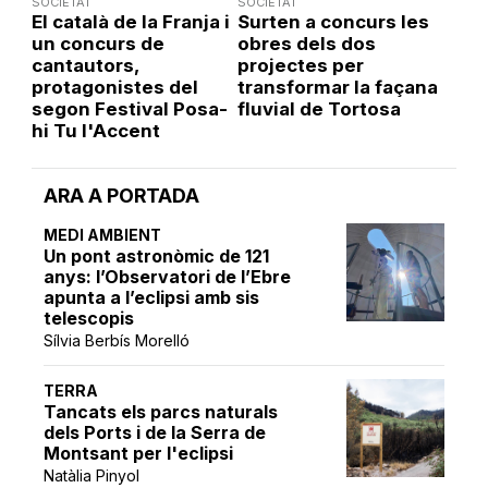
SOCIETAT
SOCIETAT
El català de la Franja i
Surten a concurs les
un concurs de
obres dels dos
cantautors,
projectes per
protagonistes del
transformar la façana
segon Festival Posa-
fluvial de Tortosa
hi Tu l'Accent
ARA A PORTADA
MEDI AMBIENT
Un pont astronòmic de 121
anys: l’Observatori de l’Ebre
apunta a l’eclipsi amb sis
telescopis
Sílvia Berbís Morelló
TERRA
Tancats els parcs naturals
dels Ports i de la Serra de
Montsant per l'eclipsi
Natàlia Pinyol