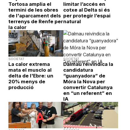
Tortosa amplia el
limitar l’accés en
termini de les obres
cotxe al Delta si és
de l'aparcament dels
per protegir l’espai
terrenys de Renfe per
natural
la calor
SOCIETAT
SOCIETAT
La calor extrema
Dalmau reivindica la
mata el musclo al
candidatura
delta de l'Ebre: un
“guanyadora” de
20% menys de
Móra la Nova per
producció
convertir Catalunya
en “un referent” en
IA