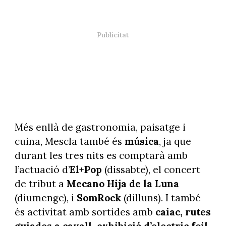
Més enllà de gastronomia, paisatge i
cuina, Mescla també és
música
, ja que
durant les tres nits es comptarà amb
l’actuació d’
El+Pop
(dissabte), el concert
de tribut a
Mecano Hija de la Luna
(diumenge), i
SomRock
(dilluns). I també
és activitat amb sortides amb
caiac, rutes
guiades a cavall, exhibició d’electric foil,