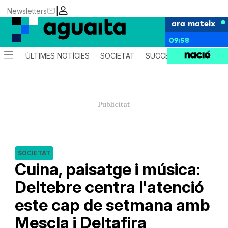
|
Newsletters
ara mateix
09:58
ÚLTIMES NOTÍCIES
SOCIETAT
SUCCESSOS
AGEND
SOCIETAT
Cuina, paisatge i música:
Deltebre centra l'atenció
este cap de setmana amb
Mescla i Deltafira