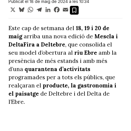
Publicat el 18 de maig de 2024 a les 10:34
X
Bluesky
WhatsApp
Telegram
LinkedIn
Facebook
Email
Este cap de setmana del
18, 19 i 20 de
maig
arriba una nova edició de
Mescla i
DeltaFira a Deltebre
, que consolida el
seu model d’obertura al
riu Ebre
amb la
presència de més estands i amb més
d’una
quarantena d’activitats
programades per a tots els públics, que
realçaran el
producte, la gastronomia i
el paisatge
de Deltebre i del Delta de
l’Ebre.