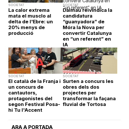
SOCIETAT
SOCIETAT
La calor extrema
Dalmau reivindica la
mata el musclo al
candidatura
delta de l'Ebre: un
“guanyadora” de
20% menys de
Móra la Nova per
producció
convertir Catalunya
en “un referent” en
IA
SOCIETAT
SOCIETAT
El català de la Franja i
Surten a concurs les
un concurs de
obres dels dos
cantautors,
projectes per
protagonistes del
transformar la façana
segon Festival Posa-
fluvial de Tortosa
hi Tu l'Accent
ARA A PORTADA