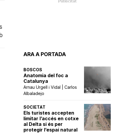
s
mb
ARA A PORTADA
BOSCOS
Anatomia del foc a
Catalunya
Arnau Urgell i Vidal | Carlos
Albaladejo
SOCIETAT
Els turistes accepten
limitar l’accés en cotxe
al Delta si és per
protegir l’espai natural