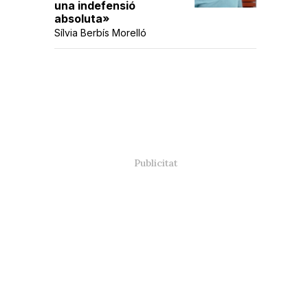
una indefensió
absoluta»
Sílvia Berbís Morelló