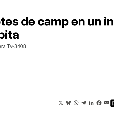
es de camp en un in
pita
tera Tv-3408
X
Bluesky
WhatsApp
Telegram
LinkedIn
Face
Em