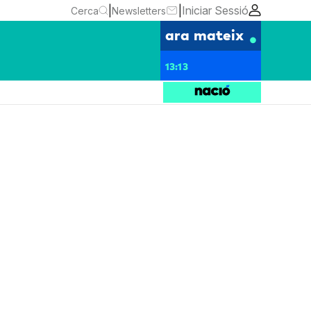
|
|
Iniciar Sessió
Cerca
Newsletters
ara mateix
13:13