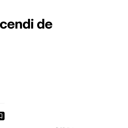
cendi de
book
ail