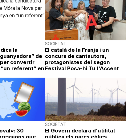
SOCIETAT
dica la
El català de la Franja i un
“guanyadora” de
concurs de cantautors,
per convertir
protagonistes del segon
 “un referent” en
Festival Posa-hi Tu l'Accent
SOCIETAT
oval»: 30
El Govern declara d'utilitat
xpressions que
pública els parcs eòlics