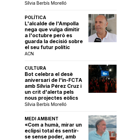
Sílvia Berbís Morelló
POLÍTICA
L'alcalde de l'Ampolla
nega que vulga dimitir
a l'octubre però es
guarda la decisió sobre
el seu futur polític
ACN
CULTURA
Bot celebra el desè
aniversari de l'in-FCTA
amb Sílvia Pérez Cruz i
un crit d'alerta pels
nous projectes eòlics
Sílvia Berbís Morelló
MEDI AMBIENT
«Com a humà, mirar un
eclipsi total és sentir-
se sense poder, amb