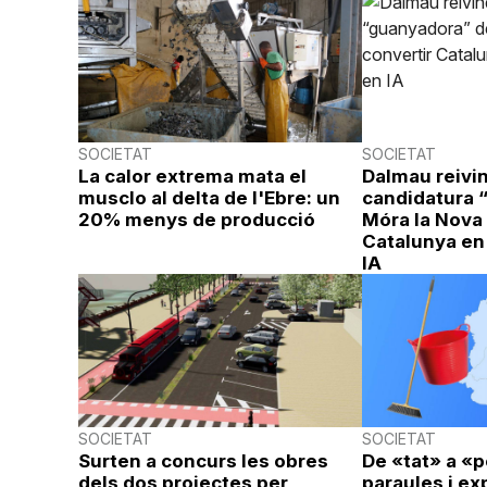
SOCIETAT
SOCIETAT
La calor extrema mata el
Dalmau reivin
musclo al delta de l'Ebre: un
candidatura 
20% menys de producció
Móra la Nova 
Catalunya en
IA
SOCIETAT
SOCIETAT
Surten a concurs les obres
De «tat» a «p
dels dos projectes per
paraules i e