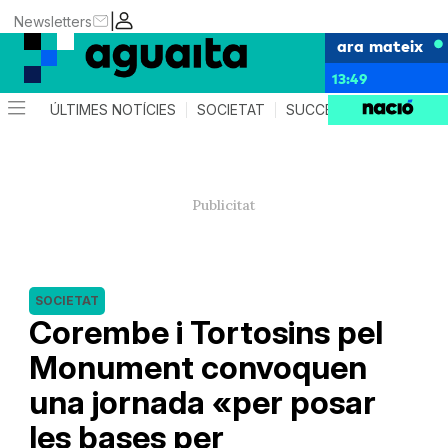
|
Newsletters
ara mateix
13:49
ÚLTIMES NOTÍCIES
SOCIETAT
SUCCESSOS
AGEND
SOCIETAT
Corembe i Tortosins pel
Monument convoquen
una jornada «per posar
les bases per