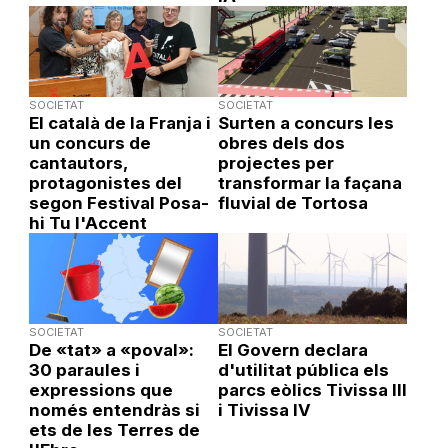
SOCIETAT
SOCIETAT
El català de la Franja i
Surten a concurs les
un concurs de
obres dels dos
cantautors,
projectes per
protagonistes del
transformar la façana
segon Festival Posa-
fluvial de Tortosa
hi Tu l'Accent
SOCIETAT
SOCIETAT
De «tat» a «poval»:
El Govern declara
30 paraules i
d'utilitat pública els
expressions que
parcs eòlics Tivissa III
només entendràs si
i Tivissa IV
ets de les Terres de