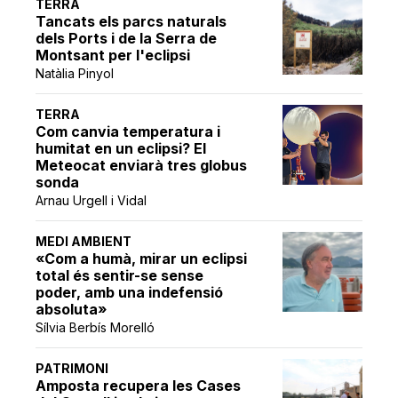
TERRA
Tancats els parcs naturals
dels Ports i de la Serra de
Montsant per l'eclipsi
Natàlia Pinyol
TERRA
Com canvia temperatura i
humitat en un eclipsi? El
Meteocat enviarà tres globus
sonda
Arnau Urgell i Vidal
MEDI AMBIENT
«Com a humà, mirar un eclipsi
total és sentir-se sense
poder, amb una indefensió
absoluta»
Sílvia Berbís Morelló
PATRIMONI
Amposta recupera les Cases