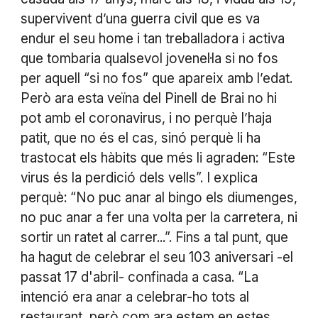
supervivent d’una guerra civil que es va
endur el seu home i tan treballadora i activa
que tombaria qualsevol jovenel·la si no fos
per aquell “si no fos” que apareix amb l’edat.
Però ara esta veïna del Pinell de Brai no hi
pot amb el coronavirus, i no perquè l’haja
patit, que no és el cas, sinó perquè li ha
trastocat els hàbits que més li agraden: “Este
virus és la perdició dels vells”. I explica
perquè: “No puc anar al bingo els diumenges,
no puc anar a fer una volta per la carretera, ni
sortir un ratet al carrer...”. Fins a tal punt, que
ha hagut de celebrar el seu 103 aniversari -el
passat 17 d'abril- confinada a casa. “La
intenció era anar a celebrar-ho tots al
restaurant, però com ara estem en estes