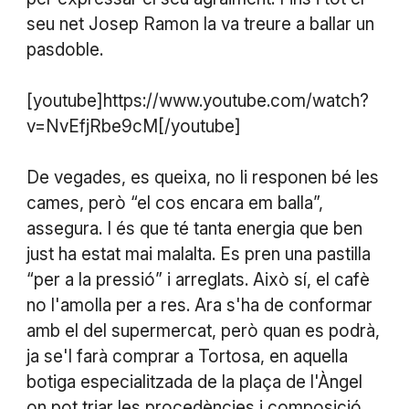
seu net Josep Ramon la va treure a ballar un
pasdoble.
[youtube]https://www.youtube.com/watch?
v=NvEfjRbe9cM[/youtube]
De vegades, es queixa, no li responen bé les
cames, però “el cos encara em balla”,
assegura. I és que té tanta energia que ben
just ha estat mai malalta. Es pren una pastilla
“per a la pressió” i arreglats. Això sí, el cafè
no l'amolla per a res. Ara s'ha de conformar
amb el del supermercat, però quan es podrà,
ja se'l farà comprar a Tortosa, en aquella
botiga especialitzada de la plaça de l'Àngel
on pot triar les procedències i composició