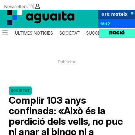
|
Newsletters
ara mateix
16:12
ÚLTIMES NOTÍCIES
SOCIETAT
SUCCESSOS
AGEND
SOCIETAT
Complir 103 anys
confinada: «Això és la
perdició dels vells, no puc
ni anar al bingo ni a