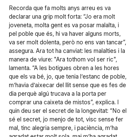
Recorda que fa molts anys arreu es va
declarar una grip molt forta: “Jo era molt
joveneta, molta gent es va posar malalta, i
pel poble que és, hi va haver alguns morts,
va ser molt dolenta, però no ens van tancar”,
assegura. Ara tot ha canviat: les malalties i la
manera de viure: "Ara tothom vol ser ric",
lamenta. “A les botigues obren a les hores
que els va bé, jo, que tenia l’estanc de poble,
m’havia d’aixecar del llit sense que es fes de
dia perquè algú trucava a la porta per
comprar una caixeta de mistos”, explica. I
quin deu ser el secret de la longevitat: “No el
sé el secret, jo menjo de tot, visc sense fer
mal, tinc alegria sempre, i paciència, m’ha
agradat estar molt sola, mai m’ha agradat