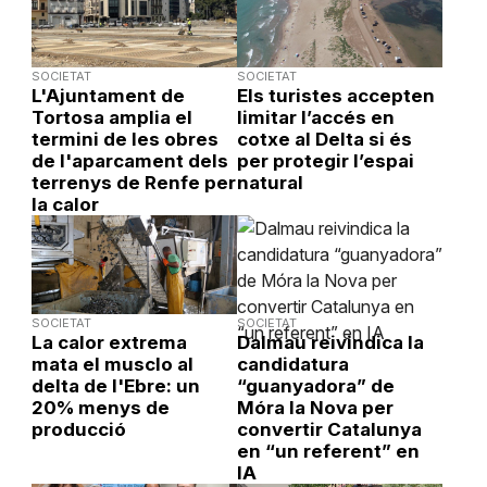
SOCIETAT
SOCIETAT
L'Ajuntament de
Els turistes accepten
Tortosa amplia el
limitar l’accés en
termini de les obres
cotxe al Delta si és
de l'aparcament dels
per protegir l’espai
terrenys de Renfe per
natural
la calor
SOCIETAT
SOCIETAT
La calor extrema
Dalmau reivindica la
mata el musclo al
candidatura
delta de l'Ebre: un
“guanyadora” de
20% menys de
Móra la Nova per
producció
convertir Catalunya
en “un referent” en
IA