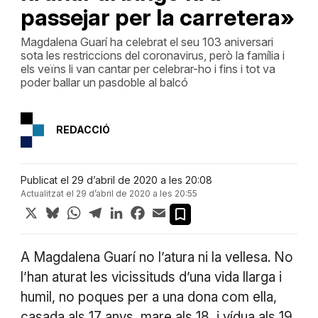
passejar per la carretera»
Magdalena Guarí ha celebrat el seu 103 aniversari
sota les restriccions del coronavirus, però la família i
els veïns li van cantar per celebrar-ho i fins i tot va
poder ballar un pasdoble al balcó
REDACCIÓ
Publicat el 29 d’abril de 2020 a les 20:08
Actualitzat el 29 d’abril de 2020 a les 20:55
X
Bluesky
WhatsApp
Telegram
LinkedIn
Facebook
Email
A Magdalena Guarí no l’atura ni la vellesa. No
l’han aturat les vicissituds d’una vida llarga i
humil, no poques per a una dona com ella,
casada als 17 anys, mare als 18, i vídua als 19,