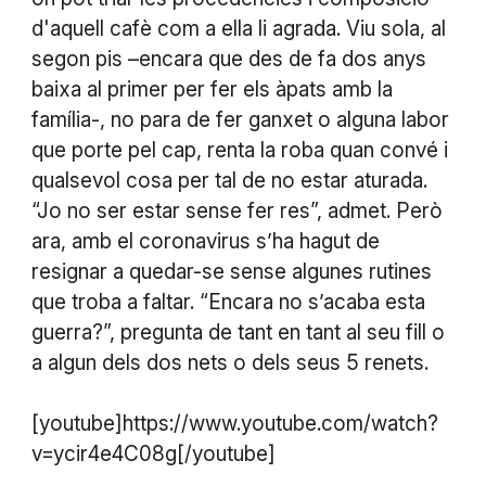
d'aquell cafè com a ella li agrada. Viu sola, al
segon pis –encara que des de fa dos anys
baixa al primer per fer els àpats amb la
família-, no para de fer ganxet o alguna labor
que porte pel cap, renta la roba quan convé i
qualsevol cosa per tal de no estar aturada.
“Jo no ser estar sense fer res”, admet. Però
ara, amb el coronavirus s’ha hagut de
resignar a quedar-se sense algunes rutines
que troba a faltar. “Encara no s’acaba esta
guerra?”, pregunta de tant en tant al seu fill o
a algun dels dos nets o dels seus 5 renets.
[youtube]https://www.youtube.com/watch?
v=ycir4e4C08g[/youtube]