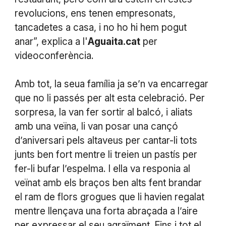
revolucions, ens tenen empresonats,
tancadetes a casa, i no ho hi hem pogut
anar”, explica a l'
Aguaita.cat
per
videoconferència.
Amb tot, la seua família ja se’n va encarregar
que no li passés per alt esta celebració. Per
sorpresa, la van fer sortir al balcó, i aliats
amb una veïna, li van posar una cançó
d’aniversari pels altaveus per cantar-li tots
junts ben fort mentre li treien un pastís per
fer-li bufar l’espelma. I ella va responia al
veïnat amb els braços ben alts fent brandar
el ram de flors grogues que li havien regalat
mentre llençava una forta abraçada a l’aire
per expressar el seu agraïment. Fins i tot el