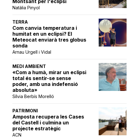
Montsant per l'eclipsi
Natàlia Pinyol
TERRA
Com canvia temperatura i
humitat en un eclipsi? El
Meteocat enviarà tres globus
sonda
Arnau Urgell i Vidal
MEDI AMBIENT
«Com a humà, mirar un eclipsi
total és sentir-se sense
poder, amb una indefensió
absoluta»
Sílvia Berbís Morelló
PATRIMONI
Amposta recupera les Cases
del Castell i culmina un
projecte estratègic
ACN