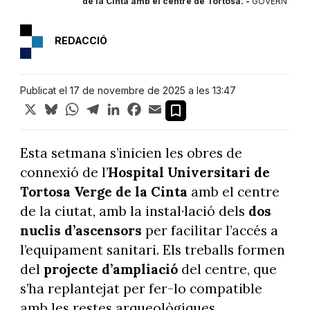
ERN
de la Cinta amb el centre de Tortosa. -
GOVERN
REDACCIÓ
Publicat el 17 de novembre de 2025 a les 13:47
X
Bluesky
WhatsApp
Telegram
LinkedIn
Facebook
Email
Esta setmana s’inicien les obres de
connexió de l’
Hospital Universitari de
Tortosa Verge de la Cinta
amb el centre
de la ciutat, amb la instal·lació dels
dos
nuclis d’ascensors
per facilitar l’accés a
l’equipament sanitari. Els treballs formen
del
projecte d’ampliació
del centre, que
s’ha replantejat per fer-lo compatible
amb les restes arqueològiques