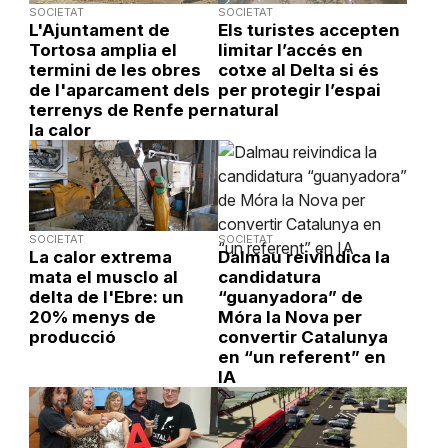
SOCIETAT
SOCIETAT
L'Ajuntament de
Els turistes accepten
Tortosa amplia el
limitar l’accés en
termini de les obres
cotxe al Delta si és
de l'aparcament dels
per protegir l’espai
terrenys de Renfe per
natural
la calor
SOCIETAT
SOCIETAT
La calor extrema
Dalmau reivindica la
mata el musclo al
candidatura
delta de l'Ebre: un
“guanyadora” de
20% menys de
Móra la Nova per
producció
convertir Catalunya
en “un referent” en
IA