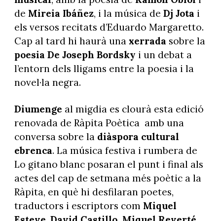
de
Mireia Ibáñez
, i la música de
Dj Jota
i
els versos recitats d’Eduardo Margaretto.
Cap al tard hi haurà una
xerrada
sobre la
poesia De Joseph Bordsky
i un debat a
l’entorn dels lligams entre la poesia i la
novel·la negra.
Diumenge
al migdia es clourà esta edició
renovada de Ràpita Poètica amb una
conversa sobre la
diàspora cultural
ebrenca
. La música festiva i rumbera de
Lo gitano blanc posaran el punt i final als
actes del cap de setmana més poètic a la
Ràpita, en què hi desfilaran poetes,
traductors i escriptors com
Miquel
Esteve
,
David Castillo, Miquel Reverté,