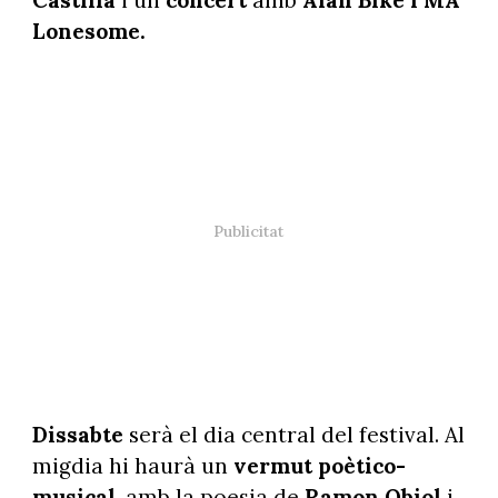
Lonesome.
Dissabte
serà el dia central del festival. Al
migdia hi haurà un
vermut poètico-
musical
, amb la poesia de
Ramon Obiol
i