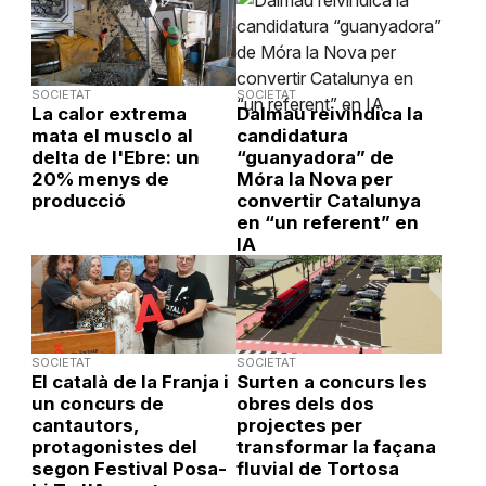
SOCIETAT
SOCIETAT
La calor extrema
Dalmau reivindica la
mata el musclo al
candidatura
delta de l'Ebre: un
“guanyadora” de
20% menys de
Móra la Nova per
producció
convertir Catalunya
en “un referent” en
IA
SOCIETAT
SOCIETAT
El català de la Franja i
Surten a concurs les
un concurs de
obres dels dos
cantautors,
projectes per
protagonistes del
transformar la façana
segon Festival Posa-
fluvial de Tortosa