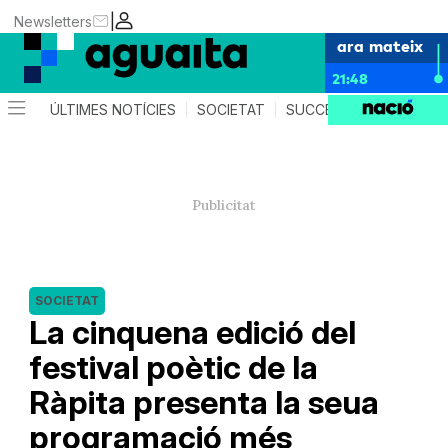
|
Newsletters
ara mateix
21:48
ÚLTIMES NOTÍCIES
SOCIETAT
SUCCESSOS
AGEND
SOCIETAT
La cinquena edició del
festival poètic de la
Ràpita presenta la seua
programació més