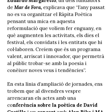
Eduardo Margaretto
, un dels fundadors
de
Mar de Fora,
explicava que “l’any passat
no es va organitzar el Ràpita Poètica
pensant una mica en aquesta
reformulació que volíem fer enguany, en
què augmenten les activitats, els dies el
festival, els convidats i les entitats que hi
col·laboren. Creiem que és un programa
valent, arriscat i innovador, que permetrà
al públic trobar-se amb la poesia i
conèixer noves veus i tendències”.
En esta línia d’ampliació de jornades, ens
trobem que al divendres vespre
arrencaran els actes amb una
co
nferència sobre la poètica de David
Castilla
i un
concert
amb
Alan Bike i MA