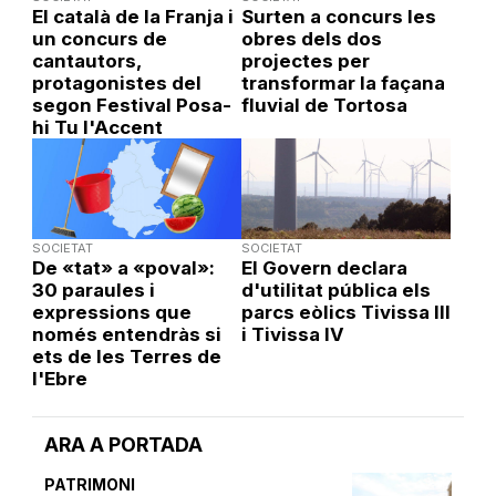
El català de la Franja i
Surten a concurs les
un concurs de
obres dels dos
cantautors,
projectes per
protagonistes del
transformar la façana
segon Festival Posa-
fluvial de Tortosa
hi Tu l'Accent
SOCIETAT
SOCIETAT
De «tat» a «poval»:
El Govern declara
30 paraules i
d'utilitat pública els
expressions que
parcs eòlics Tivissa III
només entendràs si
i Tivissa IV
ets de les Terres de
l'Ebre
ARA A PORTADA
PATRIMONI