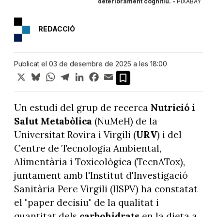
deteriorament cognitiu. -
PIXABAY
REDACCIÓ
Publicat el 03 de desembre de 2025 a les 18:00
X
Bluesky
WhatsApp
Telegram
LinkedIn
Facebook
Email
Un estudi del grup de recerca
Nutrició i
Salut Metabòlica
(NuMeH) de la
Universitat Rovira i Virgili (
URV
) i del
Centre de Tecnologia Ambiental,
Alimentària i Toxicològica (TecnATox),
juntament amb l'Institut d'Investigació
Sanitària Pere Virgili (IISPV) ha constatat
el "paper decisiu" de la qualitat i
quantitat dels
carbohidrats
en la dieta a