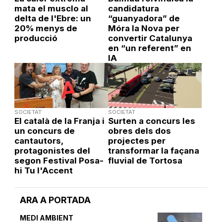
mata el musclo al
candidatura
delta de l'Ebre: un
“guanyadora” de
20% menys de
Móra la Nova per
producció
convertir Catalunya
en “un referent” en
IA
SOCIETAT
SOCIETAT
El català de la Franja i
Surten a concurs les
un concurs de
obres dels dos
cantautors,
projectes per
protagonistes del
transformar la façana
segon Festival Posa-
fluvial de Tortosa
hi Tu l'Accent
ARA A PORTADA
MEDI AMBIENT