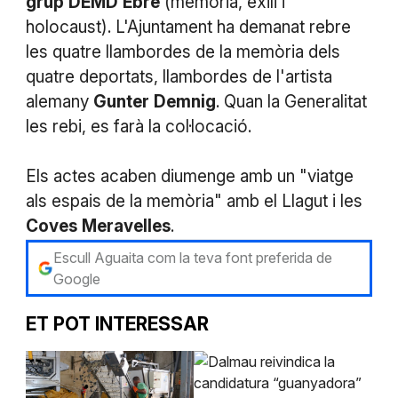
grup
DEMD
Ebre
(memòria, exili i
holocaust). L'Ajuntament ha demanat rebre
les quatre llambordes de la memòria dels
quatre deportats, llambordes de l'artista
alemany
Gunter
Demnig
. Quan la Generalitat
les rebi, es farà la col·locació.
Els actes acaben diumenge amb un "viatge
als espais de la memòria" amb el Llagut i les
Coves
Meravelles
.
Escull Aguaita com la teva font preferida de
Google
ET POT INTERESSAR