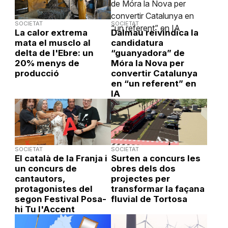
SOCIETAT
SOCIETAT
La calor extrema
Dalmau reivindica la
mata el musclo al
candidatura
delta de l'Ebre: un
“guanyadora” de
20% menys de
Móra la Nova per
producció
convertir Catalunya
en “un referent” en
IA
SOCIETAT
SOCIETAT
El català de la Franja i
Surten a concurs les
un concurs de
obres dels dos
cantautors,
projectes per
protagonistes del
transformar la façana
segon Festival Posa-
fluvial de Tortosa
hi Tu l'Accent