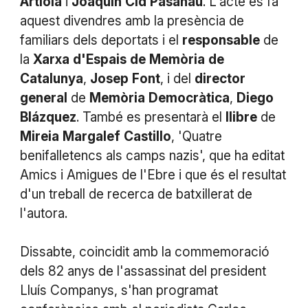
Artiola
i
Joaquín
Cid
Pasanau
. L'acte es fa
aquest divendres amb la presència de
familiars dels deportats i el
responsable
de
la
Xarxa
d'Espais
de
Memòria
de
Catalunya
,
Josep
Font
, i del
director
general
de
Memòria
Democràtica
,
Diego
Blázquez
. També es presentarà el
llibre
de
Mireia
Margalef
Castillo
, 'Quatre
benifalletencs als camps nazis', que ha editat
Amics i Amigues de l'Ebre i que és el resultat
d'un treball de recerca de batxillerat de
l'autora.
Dissabte, coincidit amb la commemoració
dels 82 anys de l'assassinat del president
Lluís Companys, s'han programat