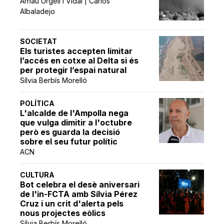
Arnau Urgell i Vidal | Carlos
Albaladejo
SOCIETAT
Els turistes accepten limitar
l’accés en cotxe al Delta si és
per protegir l’espai natural
Sílvia Berbís Morelló
POLÍTICA
L'alcalde de l'Ampolla nega
que vulga dimitir a l'octubre
però es guarda la decisió
sobre el seu futur polític
ACN
CULTURA
Bot celebra el desè aniversari
de l'in-FCTA amb Sílvia Pérez
Cruz i un crit d'alerta pels
nous projectes eòlics
Sílvia Berbís Morelló