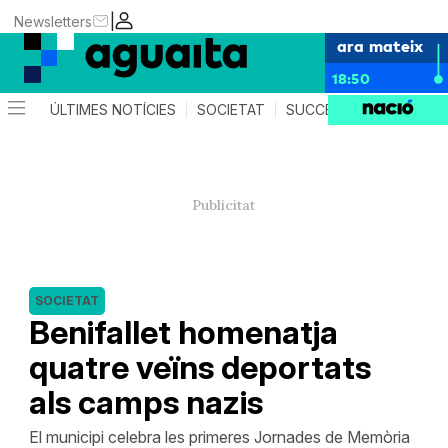
|
Newsletters
ara mateix
18:50
ÚLTIMES NOTÍCIES
SOCIETAT
SUCCESSOS
AGEND
SOCIETAT
Benifallet homenatja
quatre veïns deportats
als camps nazis
El municipi celebra les primeres Jornades de Memòria