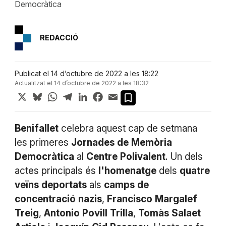
Democràtica
REDACCIÓ
Publicat el 14 d’octubre de 2022 a les 18:22
Actualitzat el 14 d’octubre de 2022 a les 18:32
X
Bluesky
WhatsApp
Telegram
LinkedIn
Facebook
Email
Benifallet
celebra aquest cap de setmana
les primeres
Jornades
de
Memòria
Democràtica
al
Centre
Polivalent
. Un dels
actes principals és
l'homenatge
dels
quatre
veïns
deportats
als
camps
de
concentració
nazis
,
Francisco
Margalef
Treig
,
Antonio
Povill
Trilla
,
Tomàs
Salaet