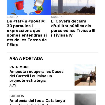
SOCIETAT
SOCIETAT
De «tat» a «poval»:
El Govern declara
30 paraules i
d'utilitat pública els
expressions que
parcs eòlics Tivissa III
només entendràs si
i Tivissa IV
ets de les Terres de
l'Ebre
ARA A PORTADA
PATRIMONI
Amposta recupera les Cases
del Castell i culmina un
projecte estratègic
ACN
BOSCOS
Anatomia del foc a Catalunya