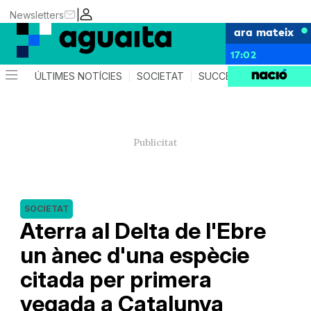
|
Newsletters
ara mateix
17:02
ÚLTIMES NOTÍCIES
SOCIETAT
SUCCESSOS
AGEND
SOCIETAT
Aterra al Delta de l'Ebre
un ànec d'una espècie
citada per primera
vegada a Catalunya