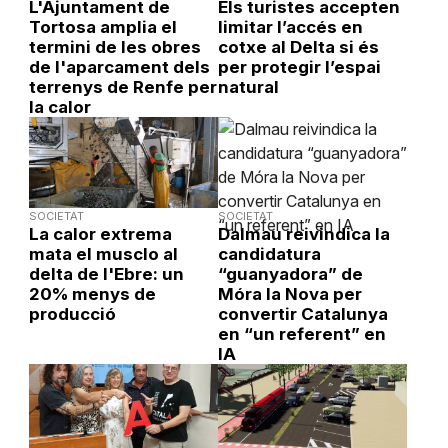
L'Ajuntament de
Els turistes accepten
Tortosa amplia el
limitar l’accés en
termini de les obres
cotxe al Delta si és
de l'aparcament dels
per protegir l’espai
terrenys de Renfe per
natural
la calor
SOCIETAT
SOCIETAT
La calor extrema
Dalmau reivindica la
mata el musclo al
candidatura
delta de l'Ebre: un
“guanyadora” de
20% menys de
Móra la Nova per
producció
convertir Catalunya
en “un referent” en
IA