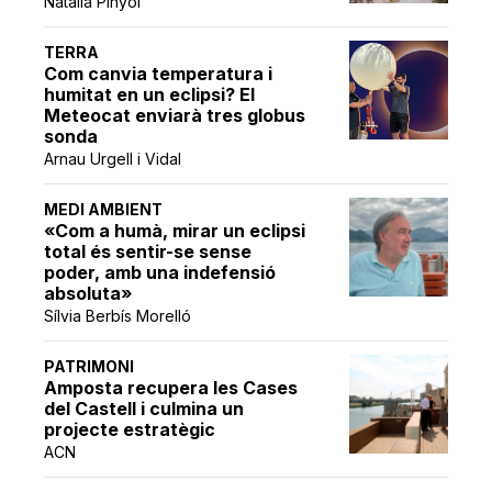
Natàlia Pinyol
TERRA
Com canvia temperatura i
humitat en un eclipsi? El
Meteocat enviarà tres globus
sonda
Arnau Urgell i Vidal
MEDI AMBIENT
«Com a humà, mirar un eclipsi
total és sentir-se sense
poder, amb una indefensió
absoluta»
Sílvia Berbís Morelló
PATRIMONI
Amposta recupera les Cases
del Castell i culmina un
projecte estratègic
ACN