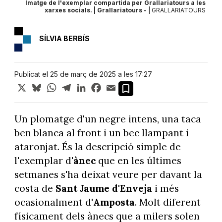
 les
Imatge de l'exemplar compartida per Grallariatours a les
I
OURS
xarxes socials. | Grallariatours -
| GRALLARIATOURS
SÍLVIA BERBÍS
Publicat el 25 de març de 2025 a les 17:27
X
Bluesky
WhatsApp
Telegram
LinkedIn
Facebook
Email
Un plomatge d'un negre intens, una taca
ben blanca al front i un bec llampant i
ataronjat. És la descripció simple de
l'exemplar d'
ànec
que en les últimes
setmanes s'ha deixat veure per davant la
costa de
Sant Jaume d'Enveja
i més
ocasionalment d'
Amposta
. Molt diferent
físicament dels ànecs que a milers solen